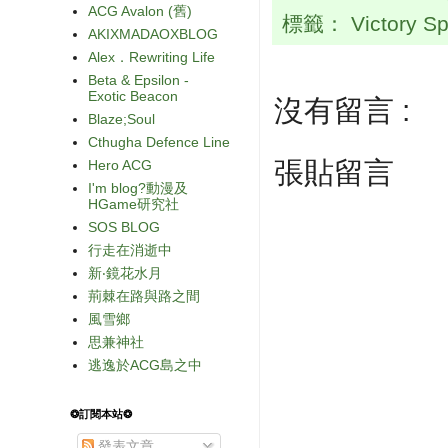
ACG Avalon (舊)
標籤：
Victory S
AKIXMADAOXBLOG
Alex．Rewriting Life
Beta & Epsilon -
Exotic Beacon
沒有留言 :
Blaze;Soul
Cthugha Defence Line
張貼留言
Hero ACG
I'm blog?動漫及
HGame研究社
SOS BLOG
行走在消逝中
新‧鏡花水月
荊棘在路與路之間
風雪鄉
思兼神社
逃逸於ACG島之中
❂訂閱本站❂
發表文章