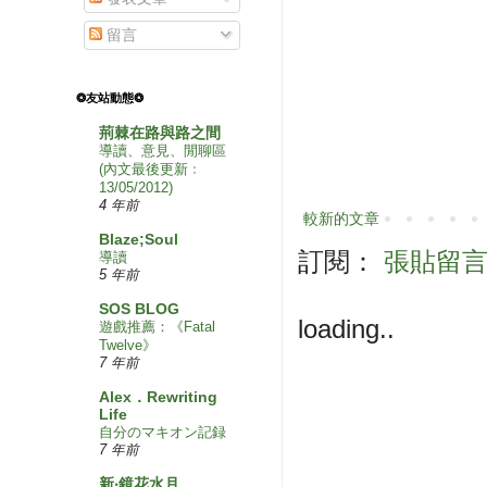
留言
❂友站動態❂
荊棘在路與路之間
導讀、意見、閒聊區
(內文最後更新﹕
13/05/2012)
4 年前
較新的文章
Blaze;Soul
訂閱：
張貼留言 (
導讀
5 年前
SOS BLOG
loading..
遊戲推薦：《Fatal
Twelve》
7 年前
Alex．Rewriting
Life
自分のマキオン記録
7 年前
新‧鏡花水月