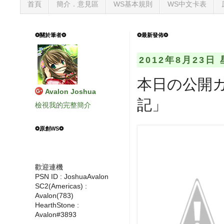
首頁
簡介．意見區
WS基本規則
WS中文卡表
❂關於筆者❂
❂最新發佈❂
2012年8月23日
本日の公開
Avalon Joshua
記」
檢視我的完整簡介
❂原創WS❂
歡迎連機
PSN ID : JoshuaAvalon
SC2(Americas) :
Avalon(783)
HearthStone :
Avalon#3893