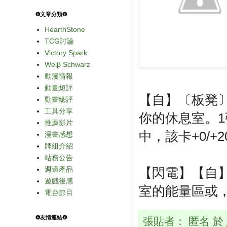
❂文章分類❂
HearthStone
TCG討論
Victory Spark
Weiβ Schwarz
動漫情報
動畫短評
【自】〔板凳
動畫總評
工具分享
你的休息室。
推薦影片
中，該卡+0/+2
漫畫感想
牌組介紹
站務公告
週邊產品
【閃電】【自】
遊戲後感
室的能量區或
電台節目
❂友情連結❂
張貼者：
匿名
於