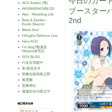
今日のカード
ACG Avalon (舊)
AKIXMADAOXBLOG
ブースターパ
Alex．Rewriting Life
2nd
Beta & Epsilon -
Exotic Beacon
Blaze;Soul
Cthugha Defence Line
Hero ACG
I'm blog?動漫及
HGame研究社
SOS BLOG
行走在消逝中
新‧鏡花水月
荊棘在路與路之間
風雪鄉
思兼神社
逃逸於ACG島之中
❂訂閱本站❂
發表文章