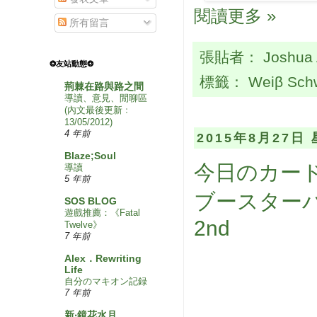
閱讀更多 »
所有留言
張貼者：
Joshua
❂友站動態❂
標籤：
Weiβ Sch
荊棘在路與路之間
導讀、意見、閒聊區
(內文最後更新﹕
13/05/2012)
4 年前
2015年8月27日
Blaze;Soul
今日のカード
導讀
5 年前
ブースターパ
SOS BLOG
遊戲推薦：《Fatal
2nd
Twelve》
7 年前
Alex．Rewriting
Life
自分のマキオン記録
7 年前
新‧鏡花水月