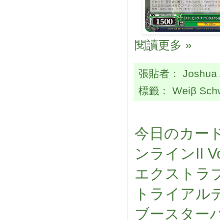
閱讀更多 »
張貼者：
Joshua
標籤：
Weiβ Sch
今日のカード
ンラインⅡ Vo
エクストラブ
トライアル
ブースターパ