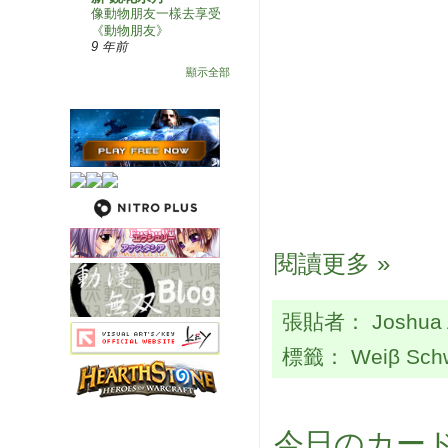
像動物朋友一樣去享受
《動物朋友》
9 年前
顯示全部
閱讀更多 »
張貼者：
Joshua
標籤：
Weiβ Sch
今日のカード