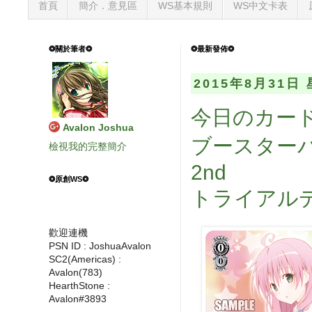
首頁
簡介．意見區
WS基本規則
WS中文卡表
❂關於筆者❂
❂最新發佈❂
2015年8月31日
今日のカード
Avalon Joshua
ブースターパ
檢視我的完整簡介
2nd
❂原創WS❂
トライアルデッキ
歡迎連機
PSN ID : JoshuaAvalon
SC2(Americas) :
Avalon(783)
HearthStone :
Avalon#3893