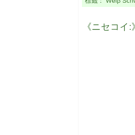
標籤：
Weiβ Sch
《ニセコイ: