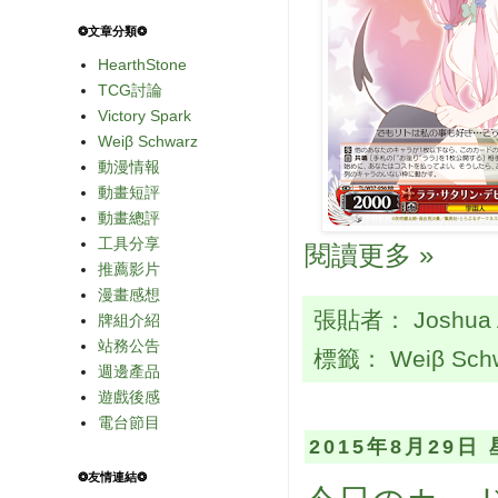
❂文章分類❂
HearthStone
TCG討論
Victory Spark
Weiβ Schwarz
動漫情報
動畫短評
動畫總評
工具分享
閱讀更多 »
推薦影片
漫畫感想
張貼者：
Joshua
牌組介紹
站務公告
標籤：
Weiβ Sch
週邊產品
遊戲後感
電台節目
2015年8月29日
❂友情連結❂