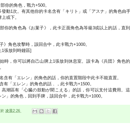
部你的角色，戰力+500。
多發動1次。有其他你的卡名含有「キリト」或「アスナ」的角色由
牌上或下。
部你的角色為《お菓子》，此卡正面角色為等級3或以上的話，直
子》角色攻擊時，該回合中，此卡戰力+1000。
上1張放到時鐘區]
始時，你可以將自己山牌上1張放到休息室。該卡為《兵団》角色
。
名含有「エレン」的角色的話，你的直置階段中此卡不能直置。
含有「エレン」的角色的話﹐，此卡戰力+1500。
擊時，高潮區有「心臓の鼓動が聞こえる」的話，你可以支付這費用。
レン」的角色，回到手牌，該回合中，此卡戰力+1000。
n
於
凌晨2:26