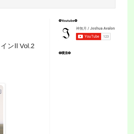
❂Youtube❂
 Vol.2
❂噗浪❂