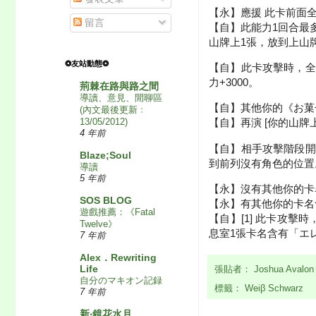
【永】應援 此卡前面全
留言
【自】此能力1回合最
山牌上1張，放到上山
❂友站動態❂
【自】此卡攻擊時，全
力+3000。
荊棘在路與路之間
導讀、意見、閒聊區
【自】其他你的《お菓
(內文最後更新﹕
13/05/2012)
【自】再演 [你的山牌
4 年前
【自】相手攻擊階段開
Blaze;Soul
到前列沒有角色的位置
導讀
5 年前
【永】沒有其他你的卡
SOS BLOG
【永】有其他你的卡名
遊戲推薦：《Fatal
【自】[1] 此卡攻
Twelve》
息室1張卡名含有「エ
7 年前
Alex．Rewriting
Life
張貼者：
Joshua Avalo
自分のマキオン記録
標籤：
Weiβ Schwarz
7 年前
新‧鏡花水月