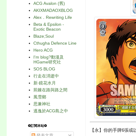
ACG Avalon (舊)
AKIXMADAOXBLOG
Alex．Rewriting Life
Beta & Epsilon -
Exotic Beacon
Blaze;Soul
Cthugha Defence Line
Hero ACG
I'm blog?動漫及
HGame研究社
SOS BLOG
行走在消逝中
新‧鏡花水月
荊棘在路與路之間
風雪鄉
思兼神社
逃逸於ACG島之中
❂訂閱本站❂
【永】你的手牌6張或以
發表文章