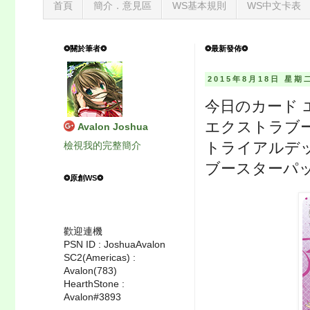
首頁
簡介．意見區
WS基本規則
WS中文卡表
❂關於筆者❂
❂最新發佈❂
2015年8月18日 星期
今日のカード 
エクストラブー
Avalon Joshua
トライアルデッ
檢視我的完整簡介
ブースターパッ
❂原創WS❂
歡迎連機
PSN ID : JoshuaAvalon
SC2(Americas) :
Avalon(783)
HearthStone :
Avalon#3893