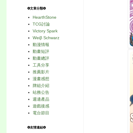
❂文章分類❂
HearthStone
TCG討論
Victory Spark
Weiβ Schwarz
動漫情報
動畫短評
動畫總評
工具分享
推薦影片
漫畫感想
牌組介紹
站務公告
週邊產品
遊戲後感
電台節目
❂友情連結❂