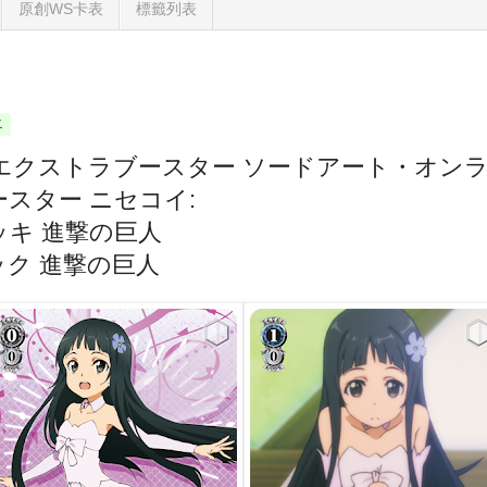
原創WS卡表
標籤列表
二
エクストラブースター ソードアート・オンラインⅡ
スター ニセコイ:
キ 進撃の巨人
ク 進撃の巨人