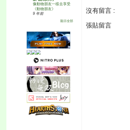
像動物朋友一樣去享受
《動物朋友》
沒有留言 :
9 年前
顯示全部
張貼留言