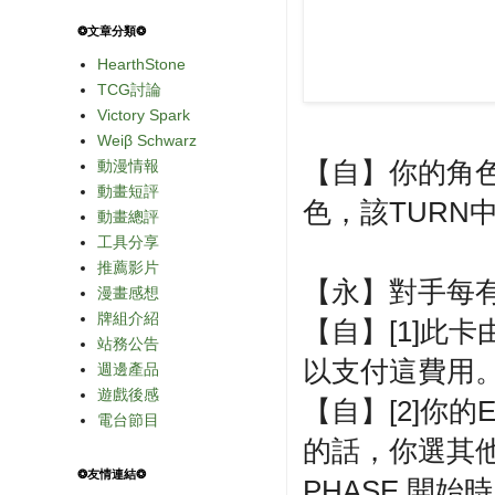
❂文章分類❂
HearthStone
TCG討論
Victory Spark
Weiβ Schwarz
【自】你的角
動漫情報
動畫短評
色，該TURN中
動畫總評
工具分享
推薦影片
【永】對手每有
漫畫感想
牌組介紹
【自】[1]此
站務公告
以支付這費用。
週邊產品
遊戲後感
【自】[2]你的
電台節目
的話，你選其他
❂友情連結❂
PHASE 開