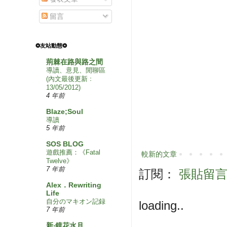
留言
❂友站動態❂
荊棘在路與路之間
導讀、意見、閒聊區
(內文最後更新﹕
13/05/2012)
4 年前
Blaze;Soul
導讀
5 年前
SOS BLOG
遊戲推薦：《Fatal
較新的文章
Twelve》
7 年前
訂閱：
張貼留言 (
Alex．Rewriting
Life
自分のマキオン記録
loading..
7 年前
新‧鏡花水月