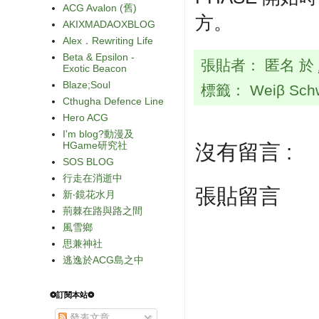
ACG Avalon (舊)
方。
AKIXMADAOXBLOG
Alex．Rewriting Life
Beta & Epsilon -
張貼者：
匿名
於
Exotic Beacon
Blaze;Soul
標籤：
Weiβ Sch
Cthugha Defence Line
Hero ACG
I'm blog?動漫及
HGame研究社
沒有留言 :
SOS BLOG
行走在消逝中
張貼留言
新‧鏡花水月
荊棘在路與路之間
風雪鄉
思兼神社
逃逸於ACG島之中
❂訂閱本站❂
發表文章