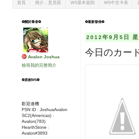
首頁
簡介．意見區
WS基本規則
WS中文卡表
❂關於筆者❂
❂最新發佈❂
2012年9月5日 
今日のカード 
Avalon Joshua
檢視我的完整簡介
❂原創WS❂
歡迎連機
PSN ID : JoshuaAvalon
SC2(Americas) :
Avalon(783)
HearthStone :
Avalon#3893