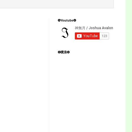
❂Youtube❂
」
❂噗浪❂