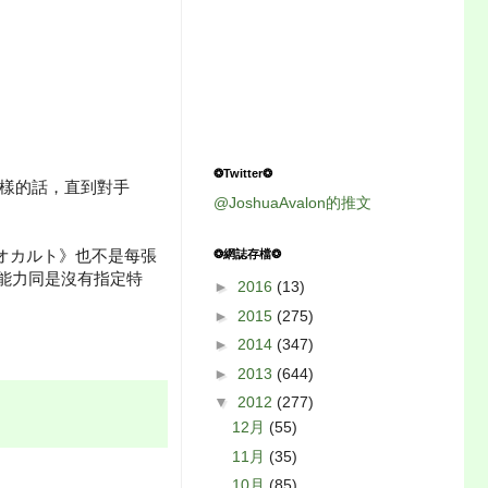
❂Twitter❂
。這樣的話，直到對手
@JoshuaAvalon的推文
《オカルト》也不是每張
❂網誌存檔❂
2能力同是沒有指定特
►
2016
(13)
►
2015
(275)
►
2014
(347)
►
2013
(644)
▼
2012
(277)
12月
(55)
11月
(35)
10月
(85)