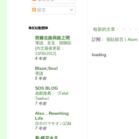
留言
❂友站動態❂
較新的文章
荊棘在路與路之間
訂閱：
張貼留言 ( Atom 
導讀、意見、閒聊區
(內文最後更新﹕
13/05/2012)
loading..
4 年前
Blaze;Soul
導讀
5 年前
SOS BLOG
遊戲推薦：《Fatal
Twelve》
7 年前
Alex．Rewriting
Life
自分のマキオン記録
7 年前
新‧鏡花水月