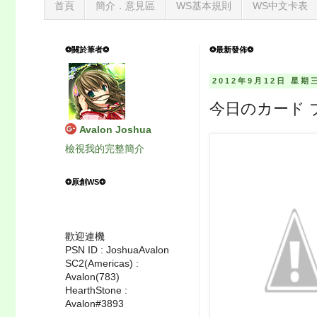
首頁
簡介．意見區
WS基本規則
WS中文卡表
❂關於筆者❂
❂最新發佈❂
2012年9月12日 星期
今日のカード ブース
Avalon Joshua
檢視我的完整簡介
❂原創WS❂
歡迎連機
PSN ID : JoshuaAvalon
SC2(Americas) :
Avalon(783)
HearthStone :
Avalon#3893