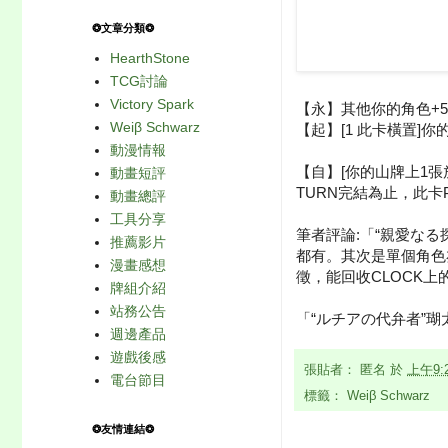
❂文章分類❂
HearthStone
TCG討論
Victory Spark
【永】其他你的角色+5
Weiβ Schwarz
【起】[1 此卡橫置]
動漫情報
【自】[你的山牌上1張
動畫短評
TURN完結為止，此卡P
動畫總評
工具分享
筆者評論:「“親愛な
推薦影片
都有。其次是單個角色
漫畫感想
徵，能回收CLOCK
牌組介紹
站務公告
「“ルチアの代弁者”
週邊產品
遊戲後感
張貼者：
匿名
於
上午9:
電台節目
標籤：
Weiβ Schwarz
❂友情連結❂