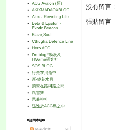
ACG Avalon (舊)
沒有留言 :
AKIXMADAOXBLOG
Alex．Rewriting Life
張貼留言
Beta & Epsilon -
Exotic Beacon
Blaze;Soul
Cthugha Defence Line
Hero ACG
I'm blog?動漫及
HGame研究社
SOS BLOG
行走在消逝中
新‧鏡花水月
荊棘在路與路之間
風雪鄉
思兼神社
逃逸於ACG島之中
❂訂閱本站❂
發表文章