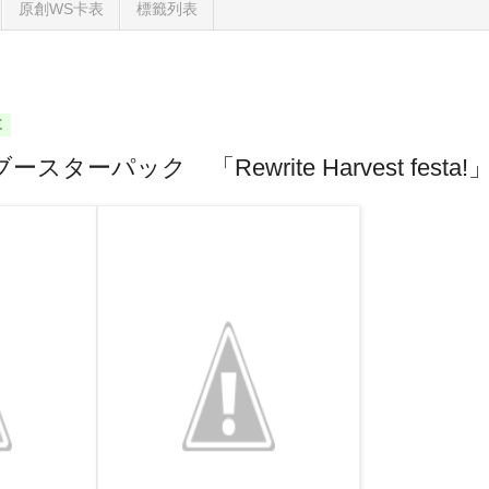
原創WS卡表
標籤列表
三
ターパック 「Rewrite Harvest festa!