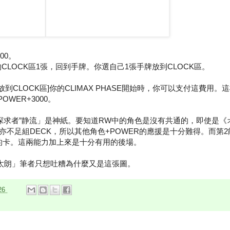
00。
你的CLOCK區1張，回到手牌。你選自己1張手牌放到CLOCK區。
放到CLOCK區]你的CLIMAX PHASE開始時，你可以支付這費用
OWER+3000。
る探求者”静流」是神紙。要知道RW中的角色是沒有共通的，即使是
亦不足組DECK，所以其他角色+POWER的應援是十分難得。而第
上的卡。這兩能力加上來是十分有用的後場。
瑚太朗」筆者只想吐糟為什麼又是這張圖。
26