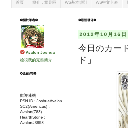
首頁
簡介．意見區
WS基本規則
WS中文卡表
❂關於筆者❂
❂最新發佈❂
2012年10月16
今日のカー
Avalon Joshua
ド」
檢視我的完整簡介
❂原創WS❂
歡迎連機
PSN ID : JoshuaAvalon
SC2(Americas) :
Avalon(783)
HearthStone :
Avalon#3893