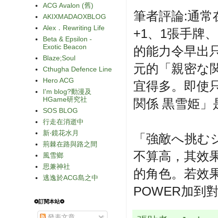
ACG Avalon (舊)
筆者評論:通常在
AKIXMADAOXBLOG
Alex．Rewriting Life
+1、1張手牌
Beta & Epsilon -
Exotic Beacon
的能力令早出只
Blaze;Soul
元的「親密な関
Cthugha Defence Line
Hero ACG
宜得多。即使只
I'm blog?動漫及
HGame研究社
関係 黒雪姫」
SOS BLOG
行走在消逝中
新‧鏡花水月
「強敵へ挑む
荊棘在路與路之間
不算高，其效
風雪鄉
思兼神社
的角色。若效
逃逸於ACG島之中
POWER加到
❂訂閱本站❂
發表文章