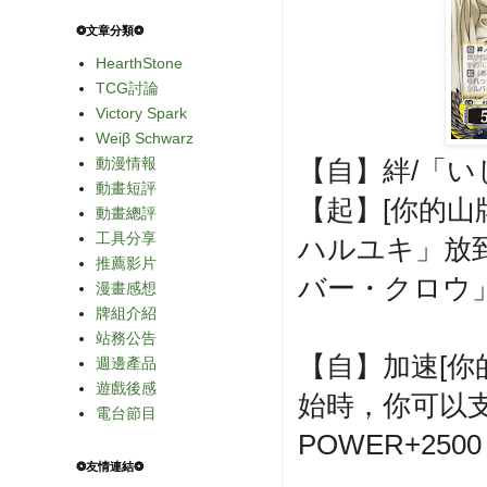
❂文章分類❂
HearthStone
TCG討論
Victory Spark
Weiβ Schwarz
動漫情報
【自】絆/「い
動畫短評
【起】[你的山
動畫總評
工具分享
ハルユキ」放
推薦影片
バー・クロウ
漫畫感想
牌組介紹
站務公告
【自】加速[你的
週邊產品
遊戲後感
始時，你可以支
電台節目
POWER+250
❂友情連結❂