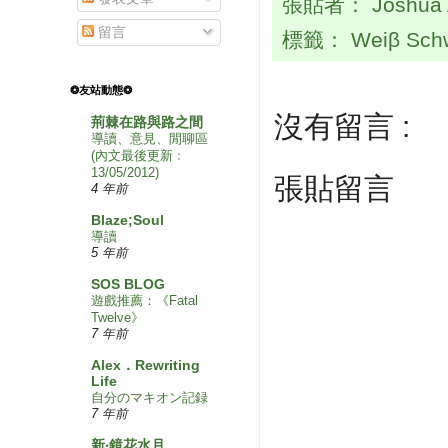
張貼者：
Joshua
留言
標籤：
Weiβ Sch
❂友站動態❂
沒有留言 :
荊棘在路與路之間
導讀、意見、閒聊區
(內文最後更新﹕
13/05/2012)
張貼留言
4 年前
Blaze;Soul
導讀
5 年前
SOS BLOG
遊戲推薦：《Fatal
Twelve》
7 年前
Alex．Rewriting
Life
自分のマキオン記録
7 年前
新‧鏡花水月