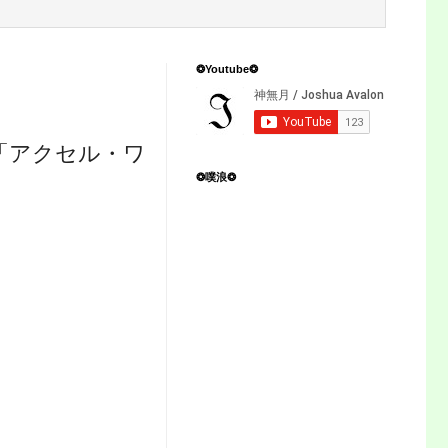
❂Youtube❂
a!」「アクセル・ワ
❂噗浪❂