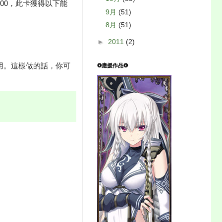
500，此卡獲得以下能
9月
(51)
8月
(51)
►
2011
(2)
這費用。這樣做的話，你可
❂應援作品❂