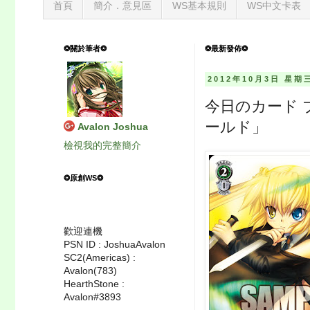
首頁
簡介．意見區
WS基本規則
WS中文卡表
❂關於筆者❂
❂最新發佈❂
2012年10月3日 星期
今日のカード ブー
ールド」
Avalon Joshua
檢視我的完整簡介
❂原創WS❂
歡迎連機
PSN ID : JoshuaAvalon
SC2(Americas) :
Avalon(783)
HearthStone :
Avalon#3893