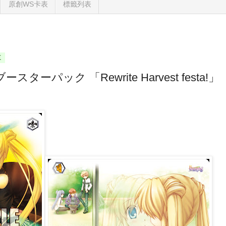
原創WS卡表
標籤列表
三
スターパック 「Rewrite Harvest fest