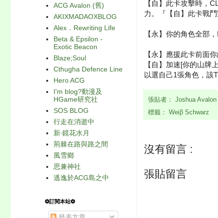
【自】此卡攻擊時，CL
ACG Avalon (舊)
力。『【自】此卡戰鬥
AKIXMADAOXBLOG
Alex．Rewriting Life
【永】你的角色全部，PO
Beta & Epsilon -
Exotic Beacon
【永】應援此卡前面你的
Blaze;Soul
【自】加速[你的山牌上1
Cthugha Defence Line
以選自己1張角色，該TU
Hero ACG
I'm blog?動漫及
HGame研究社
張貼者：
Joshua Avalo
SOS BLOG
標籤：
Weiβ Schwarz
行走在消逝中
新‧鏡花水月
荊棘在路與路之間
沒有留言 :
風雪鄉
思兼神社
張貼留言
逃逸於ACG島之中
❂訂閱本站❂
發表文章