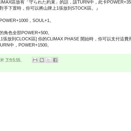
IMAX區放有「守られた約束」的話，該TURN中，此卡POWER+3
對手下置時，你可以將山牌上1張放到STOCK區。』
WER+1000，SOUL+1。
角色全部POWER+500。
張放到CLOCK區] 你的CLIMAX PHASE 開始時，你可以支付
RN中，POWER+1500。
n
於
下午5:55