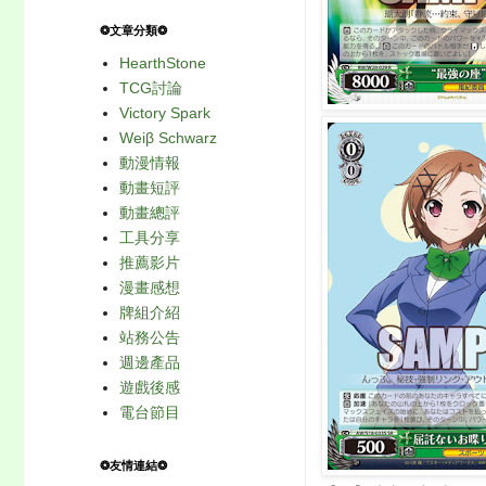
❂文章分類❂
HearthStone
TCG討論
Victory Spark
Weiβ Schwarz
動漫情報
動畫短評
動畫總評
工具分享
推薦影片
漫畫感想
牌組介紹
站務公告
週邊產品
遊戲後感
電台節目
❂友情連結❂