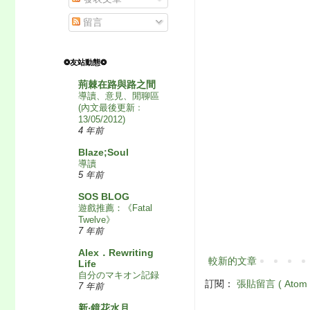
留言
❂友站動態❂
荊棘在路與路之間
導讀、意見、閒聊區
(內文最後更新﹕
13/05/2012)
4 年前
Blaze;Soul
導讀
5 年前
SOS BLOG
遊戲推薦：《Fatal
Twelve》
7 年前
Alex．Rewriting
較新的文章
Life
自分のマキオン記録
訂閱：
張貼留言 ( Atom 
7 年前
新‧鏡花水月