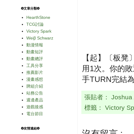
❂文章分類❂
HearthStone
TCG討論
Victory Spark
Weiβ Schwarz
動漫情報
動畫短評
【起】〔板凳〕
動畫總評
工具分享
用1次。你的
推薦影片
手TURN完結為
漫畫感想
牌組介紹
站務公告
張貼者：
Joshua
週邊產品
標籤：
Victory S
遊戲後感
電台節目
❂友情連結❂
沒有留言 :