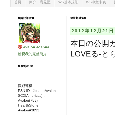
首頁
簡介．意見區
WS基本規則
WS中文卡表
❂關於筆者❂
❂最新發佈❂
2012年12月21
本日の公開カ
Avalon Joshua
LOVEる-と
檢視我的完整簡介
❂原創WS❂
歡迎連機
PSN ID : JoshuaAvalon
SC2(Americas) :
Avalon(783)
HearthStone :
Avalon#3893