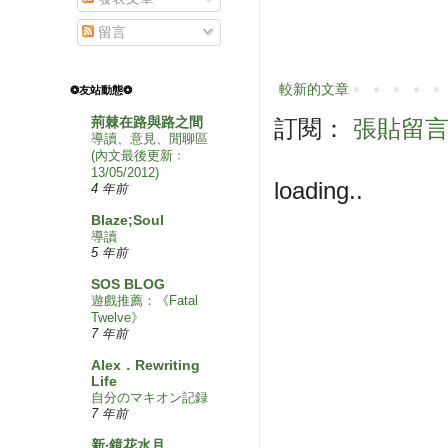
留言
較新的文章
❂友站動態❂
荊棘在路與路之間
訂閱：
張貼留言 (
導讀、意見、閒聊區
(內文最後更新﹕
13/05/2012)
loading..
4 年前
Blaze;Soul
導讀
5 年前
SOS BLOG
遊戲推薦：《Fatal
Twelve》
7 年前
Alex．Rewriting
Life
自分のマキオン記録
7 年前
新‧鏡花水月