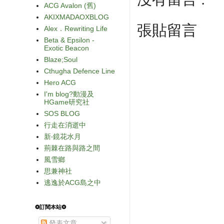
ACG Avalon (舊)
AKIXMADAOXBLOG
張貼留言
Alex．Rewriting Life
Beta & Epsilon -
Exotic Beacon
Blaze;Soul
Cthugha Defence Line
Hero ACG
I'm blog?動漫及
HGame研究社
SOS BLOG
行走在消逝中
新‧鏡花水月
荊棘在路與路之間
風雪鄉
思兼神社
逃逸於ACG島之中
❂訂閱本站❂
發表文章