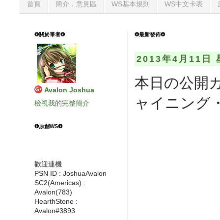
首頁
簡介．意見區
WS基本規則
WS中文卡表
❂關於筆者❂
❂最新發佈❂
2013年4月11日
本日の公開カ
Avalon Joshua
ャイニング
檢視我的完整簡介
❂原創WS❂
歡迎連機
PSN ID : JoshuaAvalon
SC2(Americas) :
Avalon(783)
HearthStone :
Avalon#3893