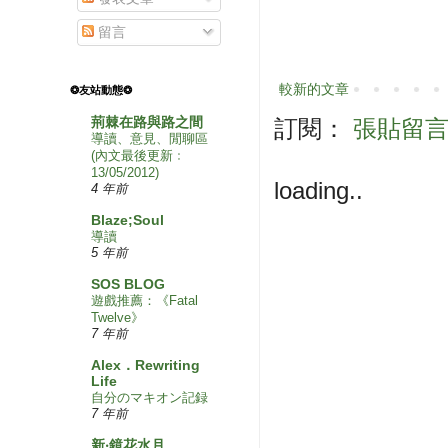
留言
較新的文章
❂友站動態❂
荊棘在路與路之間
訂閱：
張貼留言 (
導讀、意見、閒聊區
(內文最後更新﹕
13/05/2012)
loading..
4 年前
Blaze;Soul
導讀
5 年前
SOS BLOG
遊戲推薦：《Fatal
Twelve》
7 年前
Alex．Rewriting
Life
自分のマキオン記録
7 年前
新‧鏡花水月