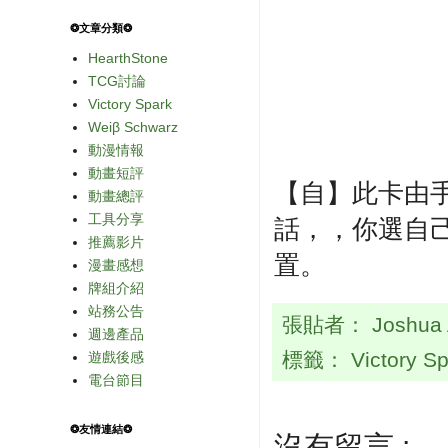
❂文章分類❂
HearthStone
TCG討論
Victory Spark
Weiβ Schwarz
動漫情報
動畫短評
【自】此卡由
動畫總評
工具分享
話，，你選自
推薦影片
置。
漫畫感想
牌組介紹
站務公告
張貼者：
Joshua
週邊產品
標籤：
Victory S
遊戲後感
電台節目
❂友情連結❂
沒有留言 :