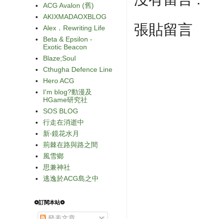
ACG Avalon (舊)
AKIXMADAOXBLOG
張貼留言
Alex．Rewriting Life
Beta & Epsilon -
Exotic Beacon
Blaze;Soul
Cthugha Defence Line
Hero ACG
I'm blog?動漫及
HGame研究社
SOS BLOG
行走在消逝中
新‧鏡花水月
荊棘在路與路之間
風雪鄉
思兼神社
逃逸於ACG島之中
❂訂閱本站❂
發表文章