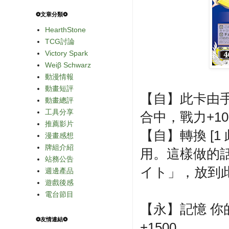
❂文章分類❂
HearthStone
TCG討論
Victory Spark
Weiβ Schwarz
動漫情報
動畫短評
【自】此卡由
動畫總評
工具分享
合中，戰力+10
推薦影片
【自】轉換 [
漫畫感想
牌組介紹
用。這樣做的
站務公告
イト」，放到
週邊產品
遊戲後感
電台節目
【永】記憶 
❂友情連結❂
+1500。