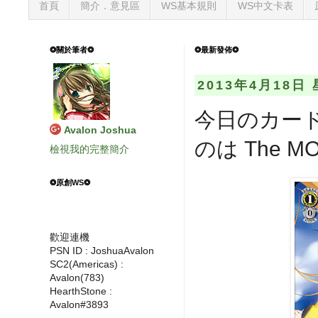
首頁
簡介．意見區
WS基本規則
WS中文卡表
❂關於筆者❂
❂最新發佈❂
2013年4月18日
今日のカード
Avalon Joshua
のは The MOV
檢視我的完整簡介
❂原創WS❂
歡迎連機
PSN ID : JoshuaAvalon
SC2(Americas) :
Avalon(783)
HearthStone :
Avalon#3893