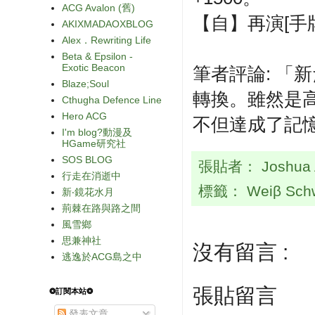
ACG Avalon (舊)
【自】再演[手
AKIXMADAOXBLOG
Alex．Rewriting Life
Beta & Epsilon -
Exotic Beacon
筆者評論: 「
Blaze;Soul
轉換。雖然是
Cthugha Defence Line
Hero ACG
不但達成了記
I'm blog?動漫及
HGame研究社
SOS BLOG
張貼者：
Joshua
行走在消逝中
標籤：
Weiβ Sch
新‧鏡花水月
荊棘在路與路之間
風雪鄉
思兼神社
沒有留言 :
逃逸於ACG島之中
張貼留言
❂訂閱本站❂
發表文章