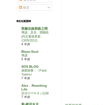
留言
❂友站動態❂
荊棘在路與路之間
導讀、意見、閒聊區
(內文最後更新﹕
13/05/2012)
4 年前
Blaze;Soul
導讀
5 年前
SOS BLOG
遊戲推薦：《Fatal
Twelve》
7 年前
Alex．Rewriting
Life
自分のマキオン記録
7 年前
新‧鏡花水月