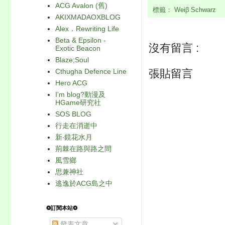
ACG Avalon (舊)
標籤：
Weiβ Schwarz
AKIXMADAOXBLOG
Alex．Rewriting Life
Beta & Epsilon -
沒有留言 :
Exotic Beacon
Blaze;Soul
Cthugha Defence Line
張貼留言
Hero ACG
I'm blog?動漫及
HGame研究社
SOS BLOG
行走在消逝中
新‧鏡花水月
荊棘在路與路之間
風雪鄉
思兼神社
逃逸於ACG島之中
❂訂閱本站❂
發表文章