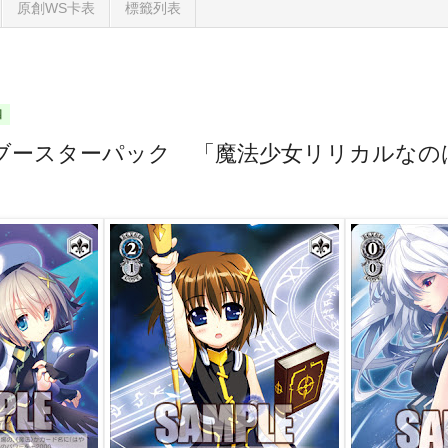
原創WS卡表
標籤列表
四
ブースターパック 「魔法少女リリカルなのは T