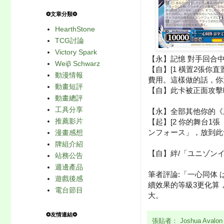
❂文章分類❂
HearthStone
TCG討論
Victory Spark
【永】記憶 對手回合
Weiβ Schwarz
【自】[1 橫置2張
動漫情報
費用。這樣做的話，你
動畫短評
【自】此卡被正面攻擊
動畫總評
工具分享
【永】全部其他你的《魔
推薦影片
【起】[2 你的舞台1
ンフォース」，放到此
漫畫感想
牌組介紹
【自】絆/「ユニゾンイ
站務公告
週邊產品
筆者評論:「一心同体
遊戲後感
續效果的等級3更化算
電台節目
大。
❂友情連結❂
張貼者：
Joshua Avalo