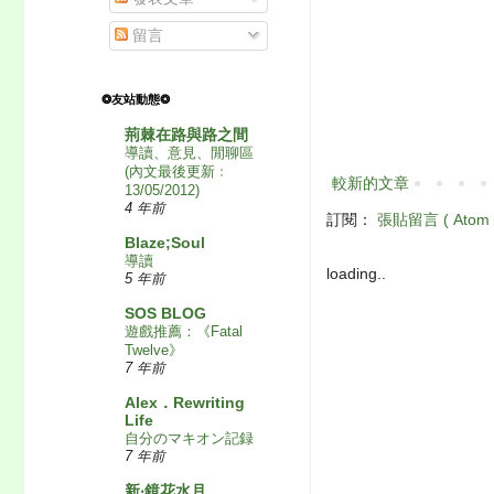
留言
❂友站動態❂
荊棘在路與路之間
導讀、意見、閒聊區
(內文最後更新﹕
較新的文章
13/05/2012)
4 年前
訂閱：
張貼留言 ( Atom 
Blaze;Soul
導讀
loading..
5 年前
SOS BLOG
遊戲推薦：《Fatal
Twelve》
7 年前
Alex．Rewriting
Life
自分のマキオン記録
7 年前
新‧鏡花水月