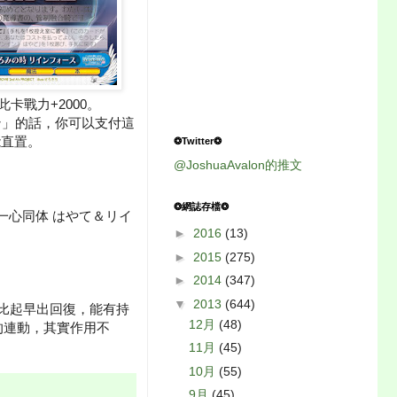
卡戰力+2000。
ン」的話，你可以支付這
能直置。
❂Twitter❂
@JoshuaAvalon的推文
❂網誌存檔❂
一心同体 はやて＆リイ
►
2016
(13)
►
2015
(275)
►
2014
(347)
▼
2013
(644)
。比起早出回復，能有持
12月
(48)
的連動，其實作用不
11月
(45)
10月
(55)
9月
(45)