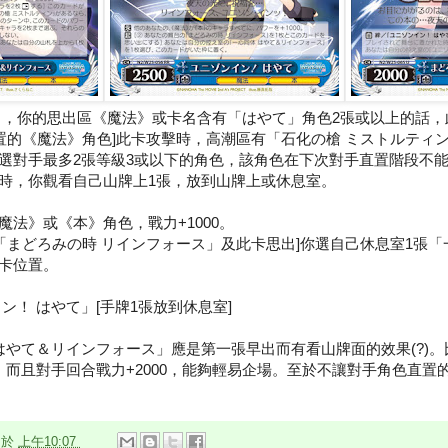
中，你的思出區《魔法》或卡名含有「はやて」角色2張或以上的話，此
你直置的《魔法》角色]此卡攻擊時，高潮區有「石化の槍 ミストルティ
選對手最多2張等級3或以下的角色，該角色在下次對手直置階段不
時，你觀看自己山牌上1張，放到山牌上或休息室。
法》或《本》角色，戰力+1000。
張「まどろみの時 リインフォース」及此卡思出]你選自己休息室1張「
卡位置。
ン！ はやて」[手牌1張放到休息室]
 はやて＆リインフォース」應是第一張早出而有看山牌面的效果(?)
，而且對手回合戰力+2000，能夠輕易企場。至於不讓對手角色直置
n
於
上午10:07