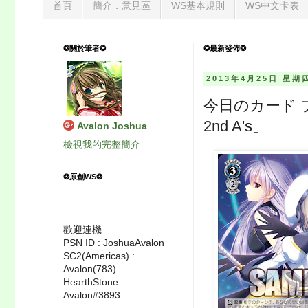
首頁
簡介．意見區
WS基本規則
WS中文卡表
❂關於筆者❂
❂最新發佈❂
2013年4月25日 星期
今日のカード 
2nd A's」
Avalon Joshua
檢視我的完整簡介
❂原創WS❂
歡迎連機
PSN ID : JoshuaAvalon
SC2(Americas) :
Avalon(783)
HearthStone :
Avalon#3893