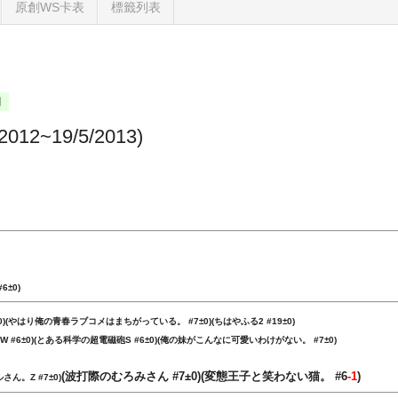
原創WS卡表
標籤列表
日
012~19/5/2013)
6±0)
±0)(やはり俺の青春ラブコメはまちがっている。
#7
±0)(ちはやふる2
#19
±0)
W #6
±0)(とある科学の超電磁砲S
#6
±0)
(俺の妹がこんなに可愛いわけがない。
#7
±0)
(波打際のむろみさん
#7
±0)
(変態王子と笑わない猫。
#6
-1
)
ルさん。Z
#7
±0)