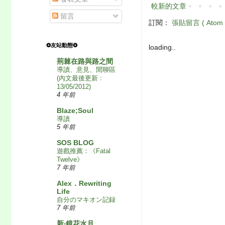
較新的文章
留言
訂閱：
張貼留言 ( Atom 
❂友站動態❂
loading..
荊棘在路與路之間
導讀、意見、閒聊區
(內文最後更新﹕
13/05/2012)
4 年前
Blaze;Soul
導讀
5 年前
SOS BLOG
遊戲推薦：《Fatal
Twelve》
7 年前
Alex．Rewriting
Life
自分のマキオン記録
7 年前
新‧鏡花水月