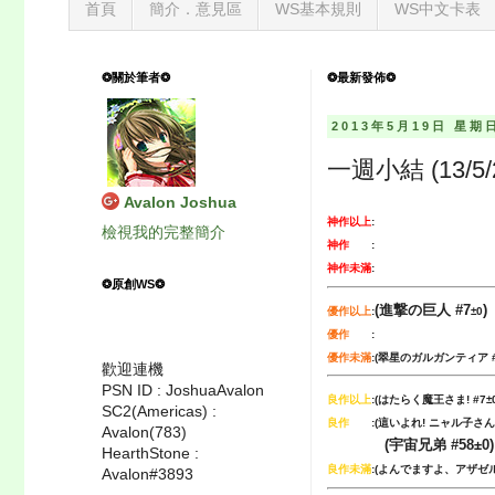
首頁
簡介．意見區
WS基本規則
WS中文卡表
❂關於筆者❂
❂最新發佈❂
2013年5月19日 星期
一週小結 (13/5/2
Avalon Joshua
神作以上
:
檢視我的完整簡介
神作
:
神作未滿
:
❂原創WS❂
(進撃の巨人
#7
)
優作以上
:
±0
優作
:
優作未滿
:(翠星のガルガンティア #
歡迎連機
PSN ID : JoshuaAvalon
良作以上
:(
はたらく魔王さま!
#7
SC2(Americas) :
良作
:(這いよれ! ニャル子さん
Avalon(783)
(宇宙兄弟
#58
±0)
HearthStone :
良作未滿
:
(よんでますよ、アザゼ
Avalon#3893