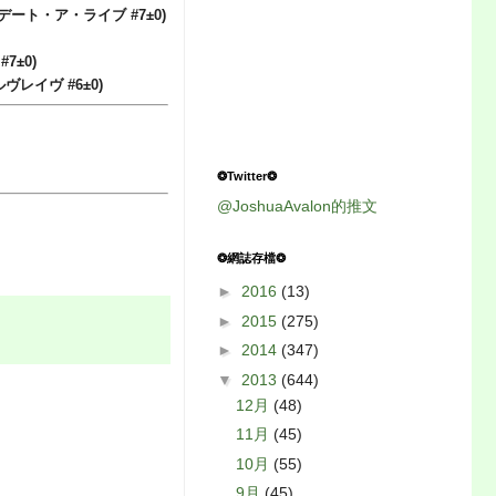
(デート・ア・ライブ
#7
±0
)
N
#7
±0
)
ルヴレイヴ
#6
±0
)
❂Twitter❂
@JoshuaAvalon的推文
❂網誌存檔❂
►
2016
(13)
►
2015
(275)
►
2014
(347)
▼
2013
(644)
12月
(48)
11月
(45)
10月
(55)
9月
(45)