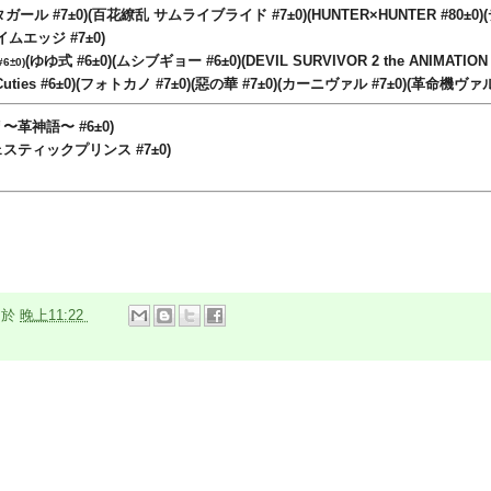
ータガール
#7
±0
)
(百花繚乱 サムライブライド
#7
±0)
(HUNTER×HUNTER
#80
±0
)
ライムエッジ
#7
±0
)
(
ゆゆ式 #6
±0
)
(
ムシブギョー #6
±0
)
(DEVIL SURVIVOR 2 the ANIMATIO
#6
±0)
ies #6
±0
)
(
フォトカノ
#7
±0
)
(惡の華
#7
±0
)
(カーニヴァル
#7
±0
)
(革命機ヴァ
〜革神語〜 #6
±0
)
ジェスティックプリンス
#7
±0
)
n
於
晚上11:22