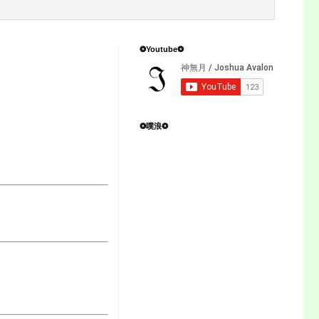
❂Youtube❂
❂噗浪❂