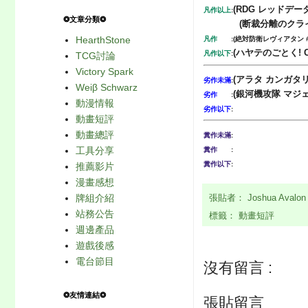
(RDG レッドデ
凡作以上
:
❂文章分類❂
(断裁分離のク
HearthStone
凡作
:
(絶対防衛レヴィアタン
(
ハヤテのごとく! Cut
凡作以下
:
TCG討論
Victory Spark
(
アラタ カンガタリ
劣作未滿
:
Weiβ Schwarz
(銀河機攻隊 マ
劣作
:
動漫情報
劣作以下
:
動畫短評
動畫總評
糞作未滿
:
工具分享
糞作
:
糞作以下
:
推薦影片
漫畫感想
牌組介紹
張貼者：
Joshua Avalo
站務公告
標籤：
動畫短評
週邊產品
遊戲後感
電台節目
沒有留言 :
❂友情連結❂
張貼留言