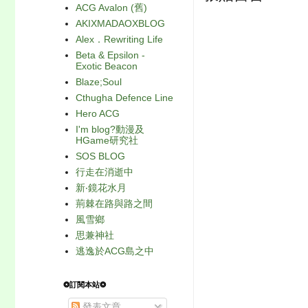
ACG Avalon (舊)
AKIXMADAOXBLOG
Alex．Rewriting Life
Beta & Epsilon -
Exotic Beacon
Blaze;Soul
Cthugha Defence Line
Hero ACG
I'm blog?動漫及
HGame研究社
SOS BLOG
行走在消逝中
新‧鏡花水月
荊棘在路與路之間
風雪鄉
思兼神社
逃逸於ACG島之中
❂訂閱本站❂
發表文章