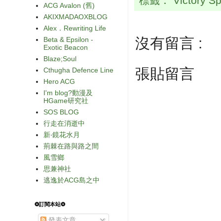
標籤：
Victory S
ACG Avalon (舊)
AKIXMADAOXBLOG
Alex．Rewriting Life
沒有留言 :
Beta & Epsilon -
Exotic Beacon
Blaze;Soul
張貼留言
Cthugha Defence Line
Hero ACG
I'm blog?動漫及
HGame研究社
SOS BLOG
行走在消逝中
新‧鏡花水月
荊棘在路與路之間
風雪鄉
思兼神社
逃逸於ACG島之中
❂訂閱本站❂
發表文章