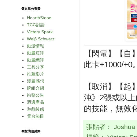
❂文章分類❂
HearthStone
TCG討論
Victory Spark
Weiβ Schwarz
動漫情報
【閃電】【自
動畫短評
動畫總評
此卡+1000/+0
工具分享
推薦影片
漫畫感想
【取消】【起】
牌組介紹
站務公告
沌》2張或以
週邊產品
的技能，無效
遊戲後感
電台節目
張貼者：
Joshua
❂友情連結❂