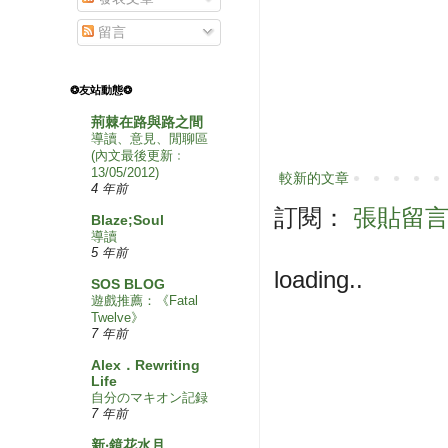
留言
❂友站動態❂
荊棘在路與路之間
導讀、意見、閒聊區
(內文最後更新﹕
13/05/2012)
較新的文章
4 年前
訂閱：
張貼留言 (
Blaze;Soul
導讀
5 年前
loading..
SOS BLOG
遊戲推薦：《Fatal
Twelve》
7 年前
Alex．Rewriting
Life
自分のマキオン記録
7 年前
新‧鏡花水月