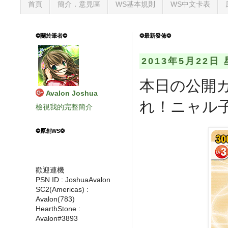
首頁
簡介．意見區
WS基本規則
WS中文卡表
❂關於筆者❂
❂最新發佈❂
2013年5月22日
本日の公開カ
Avalon Joshua
れ！ニャル
檢視我的完整簡介
❂原創WS❂
歡迎連機
PSN ID : JoshuaAvalon
SC2(Americas) :
Avalon(783)
HearthStone :
Avalon#3893