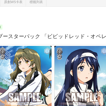
原創WS卡表
標籤列表
四
ブースターパック 「ビビッドレッド・オペ