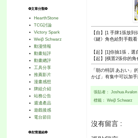
❂文章分類❂
HearthStone
TCG討論
Victory Spark
【自】[1 手牌1張
《鍵》角色給對手觀看
Weiβ Schwarz
動漫情報
【起】[1]你抽1張，
動畫短評
【起】[橫置2張你的角
動畫總評
工具分享
「朝の特訓 あおい」
推薦影片
かば」有集中可以加手
漫畫感想
牌組介紹
張貼者：
Joshua Avalo
站務公告
標籤：
Weiβ Schwarz
週邊產品
遊戲後感
電台節目
沒有留言 :
❂友情連結❂