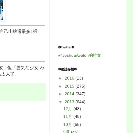
看自己山牌選最多1張
❂Twitter❂
@JoshuaAvalon的推文
攻，但「勝気な少女 わ
❂網誌存檔❂
性太大了。
►
2016
(13)
►
2015
(275)
►
2014
(347)
▼
2013
(644)
12月
(48)
11月
(45)
10月
(55)
9月
(45)