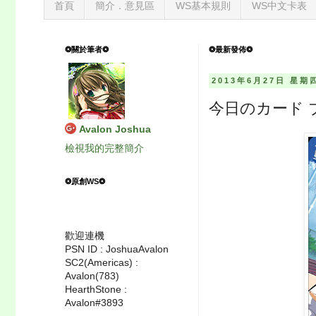
首頁
簡介．意見區
WS基本規則
WS中文卡表
❂關於筆者❂
❂最新發佈❂
2013年6月27日 星期
今日のカード 
Avalon Joshua
檢視我的完整簡介
❂原創WS❂
歡迎連機
PSN ID : JoshuaAvalon
SC2(Americas) :
Avalon(783)
HearthStone :
Avalon#3893