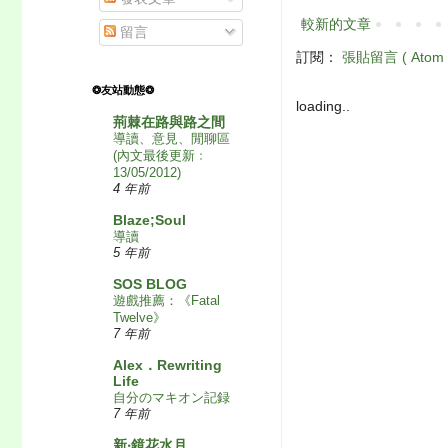
較新的文章
留言
訂閱：
張貼留言 ( Atom 
❂友站動態❂
loading..
荊棘在路與路之間
導讀、意見、閒聊區
(內文最後更新﹕
13/05/2012)
4 年前
Blaze;Soul
導讀
5 年前
SOS BLOG
遊戲推薦：《Fatal
Twelve》
7 年前
Alex．Rewriting
Life
自分のマキオン記録
7 年前
新‧鏡花水月