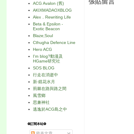
張貼留言
ACG Avalon (舊)
AKIXMADAOXBLOG
Alex．Rewriting Life
Beta & Epsilon -
Exotic Beacon
Blaze;Soul
Cthugha Defence Line
Hero ACG
I'm blog?動漫及
HGame研究社
SOS BLOG
行走在消逝中
新‧鏡花水月
荊棘在路與路之間
風雪鄉
思兼神社
逃逸於ACG島之中
❂訂閱本站❂
發表文章