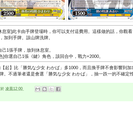
放到休息室]此卡由手牌登場時，你可以支付這費用。這樣做的話，你觀
，加到手牌。該山牌洗牌。
選自己1張手牌，放到休息室。
色]你選自己1張《鍵》角色，該回合中，戰力+2000。
的【起】比「勝気な少女 わかば」多1000，而且換手牌不會影響到加
牌。不過筆者還是會選「勝気な少女 わかば」，抽一跌一的不確定
n
於
凌晨12:00