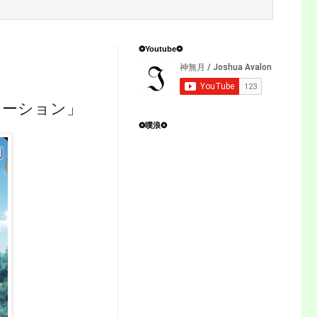
❂Youtube❂
レーション」
❂噗浪❂