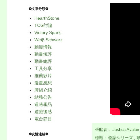
❂文章分類❂
HearthStone
TCG討論
Victory Spark
Weiβ Schwarz
動漫情報
動畫短評
動畫總評
工具分享
推薦影片
漫畫感想
牌組介紹
站務公告
週邊產品
遊戲後感
電台節目
張貼者：
Joshua Avalo
❂友情連結❂
標籤：
物語シリーズ
,