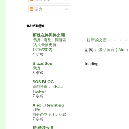
留言
❂友站動態❂
荊棘在路與路之間
導讀、意見、閒聊區
較新的文章
(內文最後更新﹕
訂閱：
張貼留言 ( Atom 
13/05/2012)
4 年前
Blaze;Soul
loading..
導讀
5 年前
SOS BLOG
遊戲推薦：《Fatal
Twelve》
7 年前
Alex．Rewriting
Life
自分のマキオン記録
7 年前
新‧鏡花水月