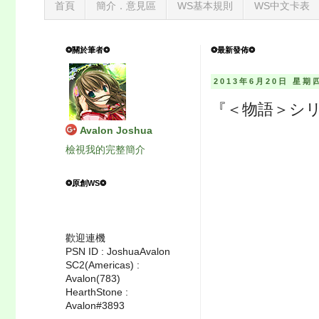
首頁
簡介．意見區
WS基本規則
WS中文卡表
❂關於筆者❂
❂最新發佈❂
2013年6月20日 星期
『＜物語＞シリー
Avalon Joshua
檢視我的完整簡介
❂原創WS❂
歡迎連機
PSN ID : JoshuaAvalon
SC2(Americas) :
Avalon(783)
HearthStone :
Avalon#3893