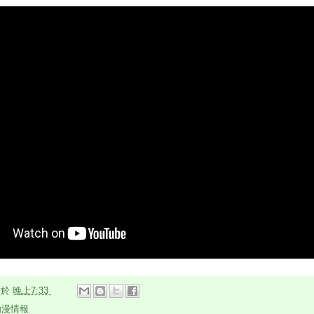
n
於
晚上7:33
動漫情報