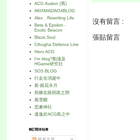
ACG Avalon (舊)
AKIXMADAOXBLOG
Alex．Rewriting Life
沒有留言 :
Beta & Epsilon -
Exotic Beacon
張貼留言
Blaze;Soul
Cthugha Defence Line
Hero ACG
I'm blog?動漫及
HGame研究社
SOS BLOG
行走在消逝中
新‧鏡花水月
荊棘在路與路之間
風雪鄉
思兼神社
逃逸於ACG島之中
❂訂閱本站❂
發表文章