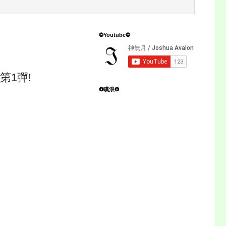
❂Youtube❂
第1彈!
❂噗浪❂