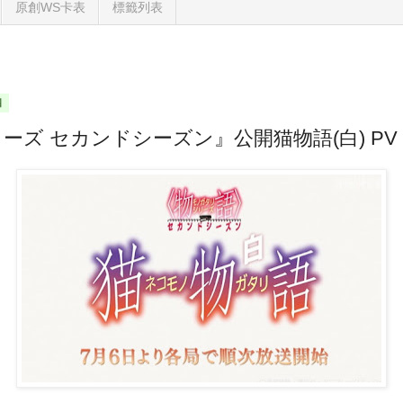
原創WS卡表
標籤列表
四
ズ セカンドシーズン』公開猫物語(白) PV 