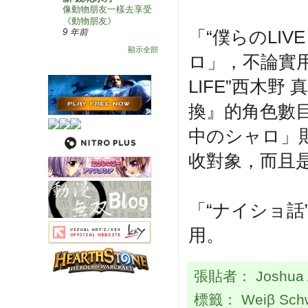
像動物朋友一樣去享受
《動物朋友》
「“僕らのLIV
9 年前
顯示全部
ロ」，不論實用
LIFE”西木
換』的角色數
中のシャロ」
收對象，而且
「“ナイショ話
用。
張貼者：
Joshua
標籤：
Weiβ Sch