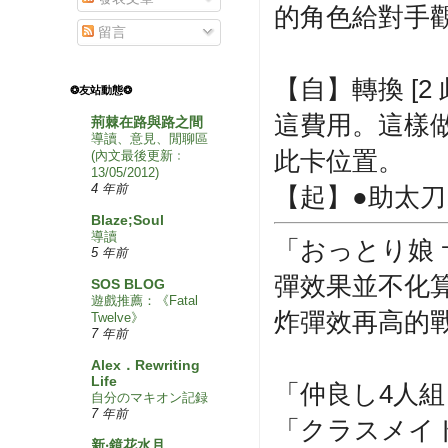
的角色給對手
留言
【自】轉換 [
❂友站動態❂
這費用。這樣
荊棘在路與路之間
導讀、意見、閒聊區
此卡位置。
(內文最後更新﹕
13/05/2012)
4 年前
【起】●助太刀1
Blaze;Soul
導讀
「おっとり娘
5 年前
彈效果並不化算
SOS BLOG
遊戲推薦：《Fatal
炸彈效再高的
Twelve》
7 年前
Alex．Rewriting
Life
「仲良し4人
自分のマキオン記録
7 年前
「クラスメイ
新‧鏡花水月