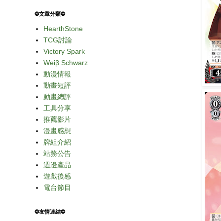
❂文章分類❂
HearthStone
TCG討論
Victory Spark
Weiβ Schwarz
動漫情報
動畫短評
動畫總評
工具分享
推薦影片
漫畫感想
牌組介紹
站務公告
週邊產品
遊戲後感
電台節目
❂友情連結❂