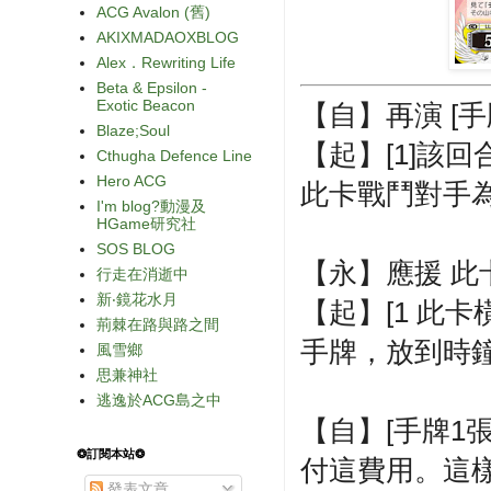
ACG Avalon (舊)
AKIXMADAOXBLOG
Alex．Rewriting Life
Beta & Epsilon -
Exotic Beacon
【自】再演 [
Blaze;Soul
【起】[1]該
Cthugha Defence Line
Hero ACG
此卡戰鬥對手
I'm blog?動漫及
HGame研究社
SOS BLOG
【永】應援 此
行走在消逝中
新‧鏡花水月
【起】[1 此
荊棘在路與路之間
手牌，放到時
風雪鄉
思兼神社
逃逸於ACG島之中
【自】[手牌1
❂訂閱本站❂
付這費用。這
發表文章