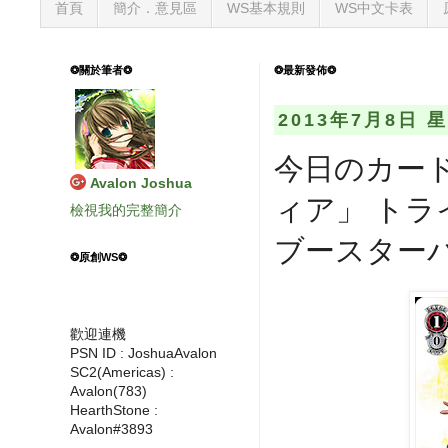
首頁
簡介．意見區
WS基本規則
WS中文卡表
❂關於筆者❂
❂最新發佈❂
2013年7月8日 
今日のカード
Avalon Joshua
ィア」 トラ
檢視我的完整簡介
ブースター
❂原創WS❂
歡迎連機
PSN ID : JoshuaAvalon
SC2(Americas) :
Avalon(783)
HearthStone :
Avalon#3893