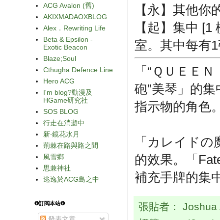
ACG Avalon (舊)
【永】其他你的
AKIXMADAOXBLOG
【起】集中 [
Alex．Rewriting Life
Beta & Epsilon -
室。其中每有1
Exotic Beacon
Blaze;Soul
「“ＱＵＥＥＮ
Cthugha Defence Line
Hero ACG
砲”美琴」的
I'm blog?動漫及
HGame研究社
指示物的角色
SOS BLOG
行走在消逝中
新‧鏡花水月
「カレイドの
荊棘在路與路之間
的效果。「Fate
風雪鄉
思兼神社
補充手牌的集
逃逸於ACG島之中
❂訂閱本站❂
張貼者：
Joshua
發表文章