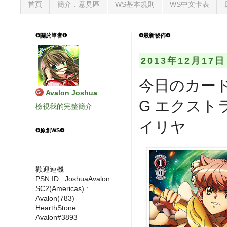
首頁
簡介．意見區
WS基本規則
WS中文卡表
❂關於筆者❂
❂最新發佈❂
2013年12月17
今日のカード
Avalon Joshua
G エクストラブ
檢視我的完整簡介
イリヤ
❂原創WS❂
歡迎連機
PSN ID : JoshuaAvalon
SC2(Americas) :
Avalon(783)
HearthStone :
Avalon#3893