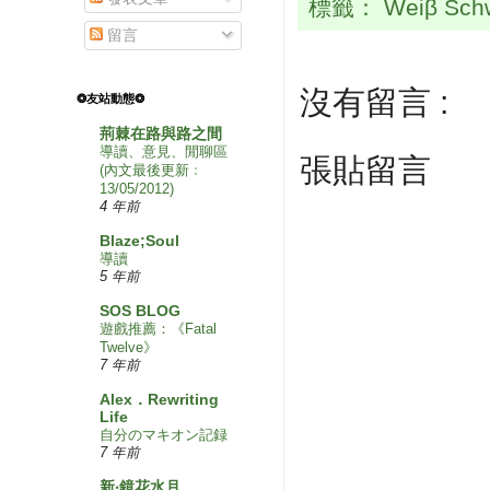
標籤：
Weiβ Sch
留言
沒有留言 :
❂友站動態❂
荊棘在路與路之間
導讀、意見、閒聊區
張貼留言
(內文最後更新﹕
13/05/2012)
4 年前
Blaze;Soul
導讀
5 年前
SOS BLOG
遊戲推薦：《Fatal
Twelve》
7 年前
Alex．Rewriting
Life
自分のマキオン記録
7 年前
新‧鏡花水月