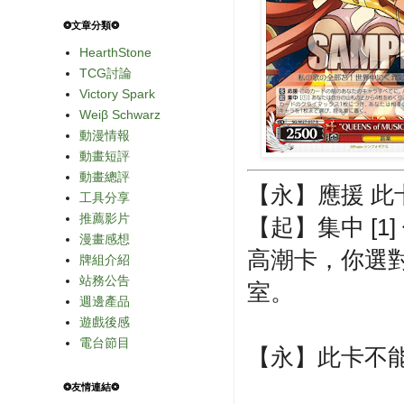
❂文章分類❂
HearthStone
TCG討論
Victory Spark
Weiβ Schwarz
動漫情報
動畫短評
動畫總評
【永】應援 此
工具分享
推薦影片
【起】集中 [
漫畫感想
高潮卡，你選
牌組介紹
站務公告
室。
週邊產品
遊戲後感
電台節目
【永】此卡不
❂友情連結❂