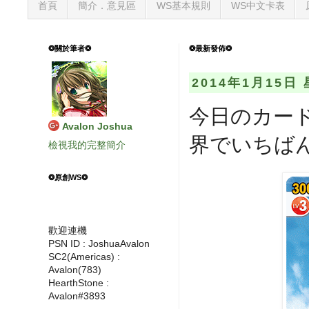
首頁
簡介．意見區
WS基本規則
WS中文卡表
❂關於筆者❂
❂最新發佈❂
2014年1月15日
今日のカード
Avalon Joshua
界でいちば
檢視我的完整簡介
❂原創WS❂
歡迎連機
PSN ID : JoshuaAvalon
SC2(Americas) :
Avalon(783)
HearthStone :
Avalon#3893