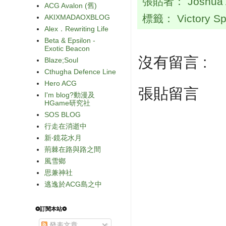
張貼者：
Joshua
ACG Avalon (舊)
標籤：
Victory S
AKIXMADAOXBLOG
Alex．Rewriting Life
Beta & Epsilon -
Exotic Beacon
沒有留言 :
Blaze;Soul
Cthugha Defence Line
Hero ACG
張貼留言
I'm blog?動漫及
HGame研究社
SOS BLOG
行走在消逝中
新‧鏡花水月
荊棘在路與路之間
風雪鄉
思兼神社
逃逸於ACG島之中
❂訂閱本站❂
發表文章