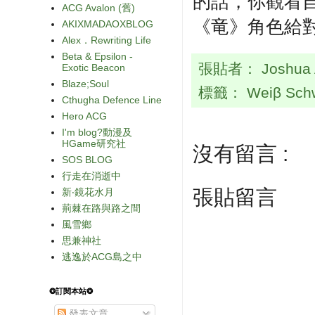
的話，你觀看
ACG Avalon (舊)
《竜》角色給
AKIXMADAOXBLOG
Alex．Rewriting Life
Beta & Epsilon -
張貼者：
Joshua
Exotic Beacon
Blaze;Soul
標籤：
Weiβ Sch
Cthugha Defence Line
Hero ACG
I'm blog?動漫及
HGame研究社
沒有留言 :
SOS BLOG
行走在消逝中
張貼留言
新‧鏡花水月
荊棘在路與路之間
風雪鄉
思兼神社
逃逸於ACG島之中
❂訂閱本站❂
發表文章