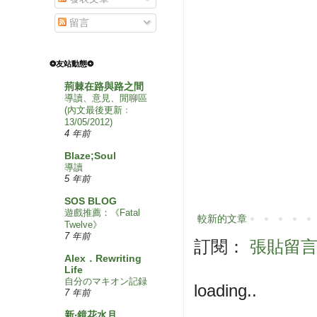
留言
❂友站動態❂
荊棘在路與路之間
導讀、意見、閒聊區
(內文最後更新﹕
13/05/2012)
4 年前
Blaze;Soul
導讀
5 年前
SOS BLOG
遊戲推薦：《Fatal
較新的文章
Twelve》
7 年前
訂閱：
張貼留言 (
Alex．Rewriting
Life
自分のマキオン記録
loading..
7 年前
新‧鏡花水月