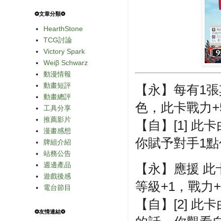
❂文章分類❂
HearthStone
TCG討論
Victory Spark
Weiβ Schwarz
動漫情報
動畫短評
【永】每有1
動畫總評
色，此卡戰力+5
工具分享
推薦影片
【自】[1] 
漫畫感想
你賦予對手1點
牌組介紹
站務公告
週邊產品
【永】應援 
遊戲後感
等級+1，戰力+
電台節目
【自】[2] 
❂友情連結❂