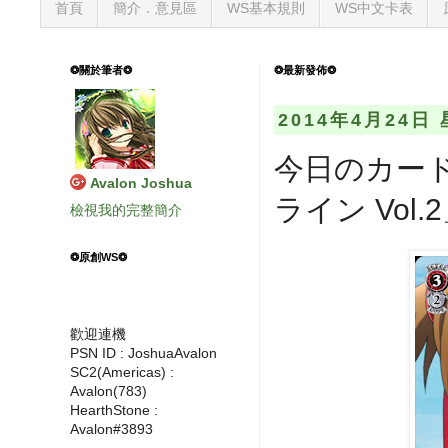
首頁
簡介．意見區
WS基本規則
WS中文卡表
❂關於筆者❂
❂最新發佈❂
2014年4月24日
今日のカード
Avalon Joshua
ライン Vol.
檢視我的完整簡介
❂原創WS❂
歡迎連機
PSN ID : JoshuaAvalon
SC2(Americas) :
Avalon(783)
HearthStone :
Avalon#3893