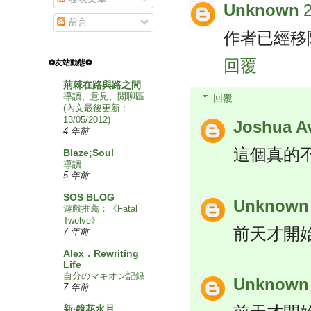
Unknown
留言
作者已經移
回覆
❂友站動態❂
荊棘在路與路之間
導讀、意見、閒聊區
回覆
(內文最後更新﹕
13/05/2012)
Joshua A
4 年前
這個真的
Blaze;Soul
導讀
5 年前
SOS BLOG
Unknown
遊戲推薦：《Fatal
Twelve》
前天才開始
7 年前
Alex．Rewriting
Life
自分のマキオン記録
Unknown
7 年前
新‧鏡花水月