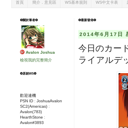
首頁
簡介．意見區
WS基本規則
WS中文卡表
❂關於筆者❂
❂最新發佈❂
2014年6月17日
今日のカード
Avalon Joshua
ライアルデッキ A
檢視我的完整簡介
❂原創WS❂
歡迎連機
PSN ID : JoshuaAvalon
SC2(Americas) :
Avalon(783)
HearthStone :
Avalon#3893