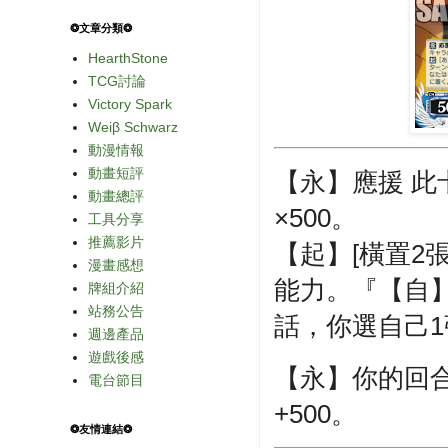
❂文章分類❂
HearthStone
TCG討論
Victory Spark
Weiβ Schwarz
動漫情報
動畫短評
【永】應援 此
動畫總評
×500。
工具分享
推薦影片
【起】[橫置2
漫畫感想
能力。『【自
牌組介紹
站務公告
話，你選自己
週邊產品
遊戲後感
【永】你的回
電台節目
+500。
❂友情連結❂