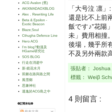
ACG Avalon (舊)
「大号泣 凛
AKIXMADAOXBLOG
Alex．Rewriting Life
還是比不上前
Beta & Epsilon -
Exotic Beacon
飯です♪”花陽」
Blaze;Soul
未」費用相撞。「
Cthugha Defence Line
Hero ACG
後場，幾乎所
I'm blog?動漫及
HGame研究社
不及另外兩款
SOS BLOG
行走在消逝中
張貼者：
Joshua
新‧鏡花水月
荊棘在路與路之間
標籤：
Weiβ Sch
風雪鄉
思兼神社
逃逸於ACG島之中
4 則留言 :
❂訂閱本站❂
發表文章