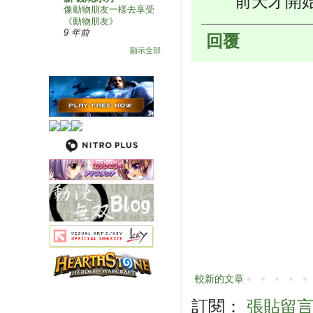
前天才開
像動物朋友一樣去享受
《動物朋友》
9 年前
回覆
顯示全部
較新的文章
訂閱：
張貼留言 (