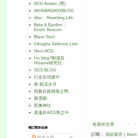
ACG Avalon (舊)
AKIXMADAOXBLOG
Alex．Rewriting Life
Beta & Epsilon -
Exotic Beacon
Blaze;Soul
Cthugha Defence Line
Hero ACG
I'm blog?動漫及
HGame研究社
SOS BLOG
行走在消逝中
新‧鏡花水月
荊棘在路與路之間
風雪鄉
思兼神社
逃逸於ACG島之中
較新的文章
❂訂閱本站❂
訂閱：
張貼留言 ( Atom 
發表文章