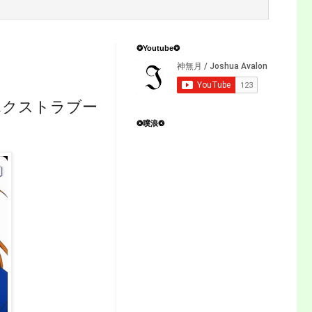
❂Youtube❂
エクストラブー
❂噗浪❂