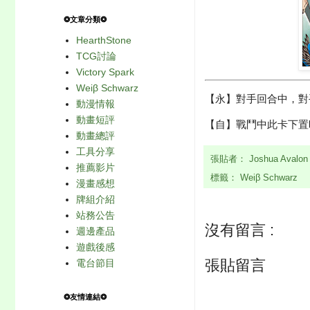
❂文章分類❂
HearthStone
TCG討論
Victory Spark
Weiβ Schwarz
【永】對手回合中，對手
動漫情報
動畫短評
【自】戰鬥中此卡下置
動畫總評
工具分享
張貼者：
Joshua Avalo
推薦影片
標籤：
Weiβ Schwarz
漫畫感想
牌組介紹
站務公告
沒有留言 :
週邊產品
遊戲後感
張貼留言
電台節目
❂友情連結❂