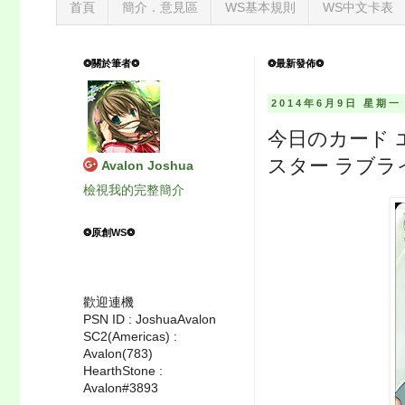
首頁
簡介．意見區
WS基本規則
WS中文卡表
❂關於筆者❂
❂最新發佈❂
2014年6月9日 星期一
今日のカード
スター ラブラ
Avalon Joshua
檢視我的完整簡介
❂原創WS❂
歡迎連機
PSN ID : JoshuaAvalon
SC2(Americas) :
Avalon(783)
HearthStone :
Avalon#3893