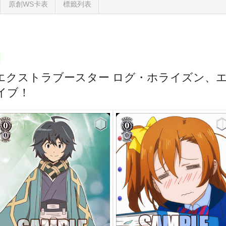
原創WS卡表
標籤列表
 エクストラブースター ログ・ホライズン、
イブ！