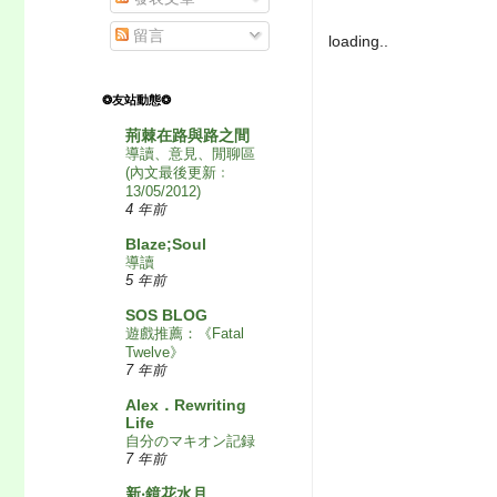
留言
loading..
❂友站動態❂
荊棘在路與路之間
導讀、意見、閒聊區
(內文最後更新﹕
13/05/2012)
4 年前
Blaze;Soul
導讀
5 年前
SOS BLOG
遊戲推薦：《Fatal
Twelve》
7 年前
Alex．Rewriting
Life
自分のマキオン記録
7 年前
新‧鏡花水月