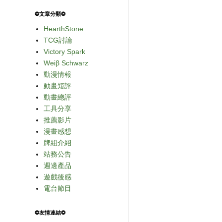
❂文章分類❂
HearthStone
TCG討論
Victory Spark
Weiβ Schwarz
動漫情報
動畫短評
動畫總評
工具分享
推薦影片
漫畫感想
牌組介紹
站務公告
週邊產品
遊戲後感
電台節目
❂友情連結❂