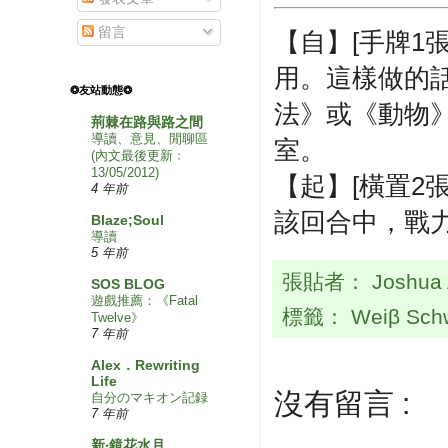
留言
【自】[手牌1
用。這樣做的
❂友站動態❂
法》或《動物
荊棘在路與路之間
導讀、意見、閒聊區
室。
(內文最後更新﹕
13/05/2012)
【起】[橫置2
4 年前
該回合中，戰力
Blaze;Soul
導讀
5 年前
張貼者：
Joshua
SOS BLOG
遊戲推薦：《Fatal
標籤：
Weiβ Sch
Twelve》
7 年前
Alex．Rewriting
Life
沒有留言 :
自分のマキオン記録
7 年前
新‧鏡花水月