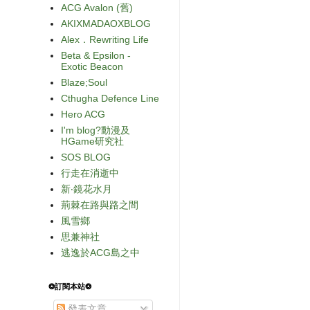
ACG Avalon (舊)
AKIXMADAOXBLOG
Alex．Rewriting Life
Beta & Epsilon -
Exotic Beacon
Blaze;Soul
Cthugha Defence Line
Hero ACG
I'm blog?動漫及
HGame研究社
SOS BLOG
行走在消逝中
新‧鏡花水月
荊棘在路與路之間
風雪鄉
思兼神社
逃逸於ACG島之中
❂訂閱本站❂
發表文章