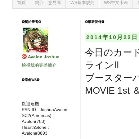
首頁
簡介．意見區
WS基本規則
WS中文卡表
❂關於筆者❂
❂最新發佈❂
2014年10月22
今日のカード
Avalon Joshua
ラインⅡ
檢視我的完整簡介
ブースターパ
❂原創WS❂
MOVIE 1st ＆
歡迎連機
PSN ID : JoshuaAvalon
SC2(Americas) :
Avalon(783)
HearthStone :
Avalon#3893