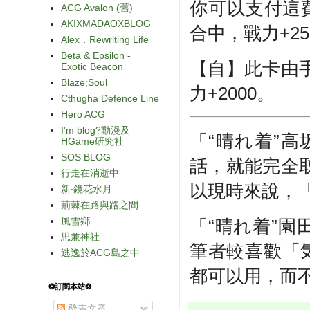
你可以支付這
ACG Avalon (舊)
AKIXMADAOXBLOG
合中，戰力+25
Alex．Rewriting Life
Beta & Epsilon -
【自】此卡由
Exotic Beacon
Blaze;Soul
力+2000。
Cthugha Defence Line
Hero ACG
I'm blog?動漫及
「“晴れ着”
HGame研究社
SOS BLOG
話，就能完全
行走在消逝中
以現時來說，「
新‧鏡花水月
荊棘在路與路之間
風雪鄉
「“晴れ着”園田
思兼神社
筆者較喜歡「
逃逸於ACG島之中
都可以用，而
❂訂閱本站❂
發表文章