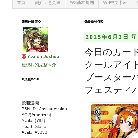
首頁
簡介．意見區
WS基本規則
WS中文卡表
❂關於筆者❂
❂最新發佈❂
2015年6月3日 
今日のカード
Avalon Joshua
クールアイ
檢視我的完整簡介
ブースターパ
❂原創WS❂
フェスティバル
歡迎連機
PSN ID : JoshuaAvalon
SC2(Americas) :
Avalon(783)
HearthStone :
Avalon#3893