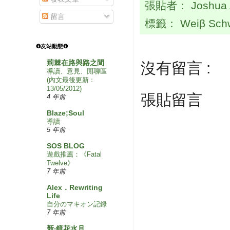
張貼者：
Joshua
留言
標籤：
Weiβ Sch
❂友站動態❂
荊棘在路與路之間
沒有留言 :
導讀、意見、閒聊區
(內文最後更新﹕
13/05/2012)
張貼留言
4 年前
Blaze;Soul
導讀
5 年前
SOS BLOG
遊戲推薦：《Fatal
Twelve》
7 年前
Alex．Rewriting
Life
自分のマキオン記録
7 年前
新‧鏡花水月