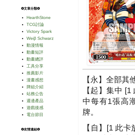
❂文章分類❂
HearthStone
TCG討論
Victory Spark
Weiβ Schwarz
動漫情報
動畫短評
動畫總評
工具分享
推薦影片
【永】全部其他
漫畫感想
牌組介紹
【起】集中 [
站務公告
中每有1張高
週邊產品
遊戲後感
牌。
電台節目
【自】[1 此
❂友情連結❂