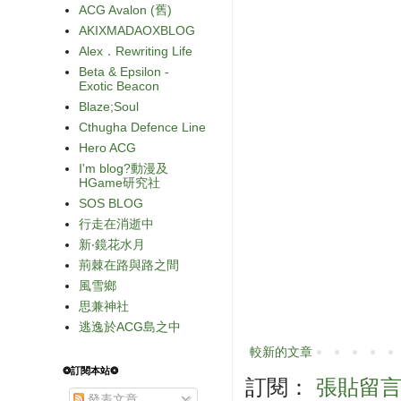
ACG Avalon (舊)
AKIXMADAOXBLOG
Alex．Rewriting Life
Beta & Epsilon -
Exotic Beacon
Blaze;Soul
Cthugha Defence Line
Hero ACG
I'm blog?動漫及
HGame研究社
SOS BLOG
行走在消逝中
新‧鏡花水月
荊棘在路與路之間
風雪鄉
思兼神社
逃逸於ACG島之中
較新的文章
❂訂閱本站❂
訂閱：
張貼留言 (
發表文章