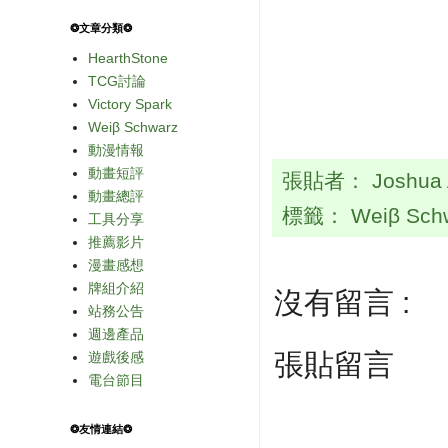
❂文章分類❂
HearthStone
TCG討論
Victory Spark
Weiβ Schwarz
動漫情報
動畫短評
張貼者：
Joshua
動畫總評
標籤：
Weiβ Sch
工具分享
推薦影片
漫畫感想
牌組介紹
沒有留言 :
站務公告
週邊產品
張貼留言
遊戲後感
電台節目
❂友情連結❂