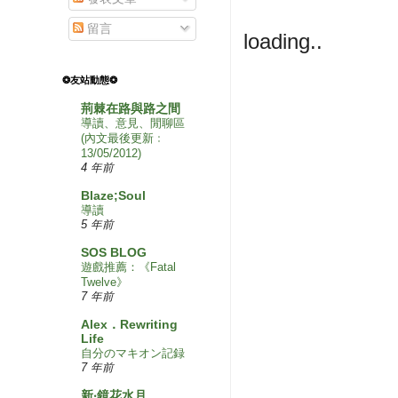
留言
loading..
❂友站動態❂
荊棘在路與路之間
導讀、意見、閒聊區
(內文最後更新﹕
13/05/2012)
4 年前
Blaze;Soul
導讀
5 年前
SOS BLOG
遊戲推薦：《Fatal
Twelve》
7 年前
Alex．Rewriting
Life
自分のマキオン記録
7 年前
新‧鏡花水月