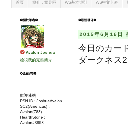
首頁
簡介．意見區
WS基本規則
WS中文卡表
❂關於筆者❂
❂最新發佈❂
2015年6月16日
今日のカード 
Avalon Joshua
ダークネス2
檢視我的完整簡介
❂原創WS❂
歡迎連機
PSN ID : JoshuaAvalon
SC2(Americas) :
Avalon(783)
HearthStone :
Avalon#3893