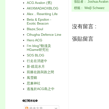
張貼者：
Joshua Avalo
ACG Avalon (舊)
AKIXMADAOXBLOG
標籤：
Weiβ Schwarz
Alex．Rewriting Life
Beta & Epsilon -
Exotic Beacon
沒有留言 :
Blaze;Soul
Cthugha Defence Line
張貼留言
Hero ACG
I'm blog?動漫及
HGame研究社
SOS BLOG
行走在消逝中
新‧鏡花水月
荊棘在路與路之間
風雪鄉
思兼神社
逃逸於ACG島之中
❂訂閱本站❂
發表文章