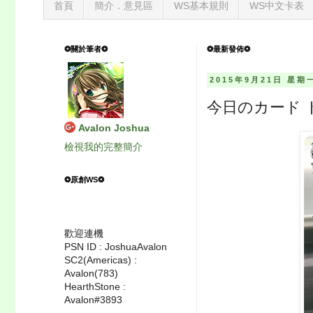
首頁
簡介．意見區
WS基本規則
WS中文卡表
❂關於筆者❂
❂最新發佈❂
2015年9月21日 星期
今日のカード 
Avalon Joshua
檢視我的完整簡介
❂原創WS❂
歡迎連機
PSN ID : JoshuaAvalon
SC2(Americas) :
Avalon(783)
HearthStone :
Avalon#3893