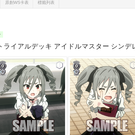
原創WS卡表
標籤列表
一
トライアルデッキ アイドルマスター シンデ