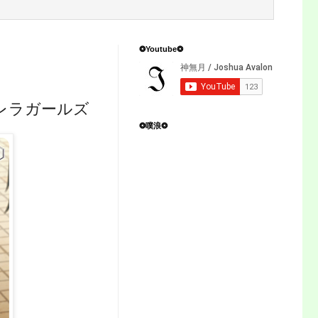
❂Youtube❂
レラガールズ
❂噗浪❂