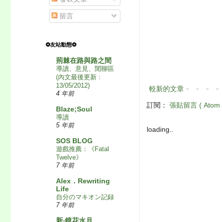
留言
❂友站動態❂
荊棘在路與路之間
導讀、意見、閒聊區
(內文最後更新﹕
13/05/2012)
較新的文章
4 年前
訂閱：
張貼留言 ( Atom 
Blaze;Soul
導讀
5 年前
loading..
SOS BLOG
遊戲推薦：《Fatal
Twelve》
7 年前
Alex．Rewriting
Life
自分のマキオン記録
7 年前
新‧鏡花水月