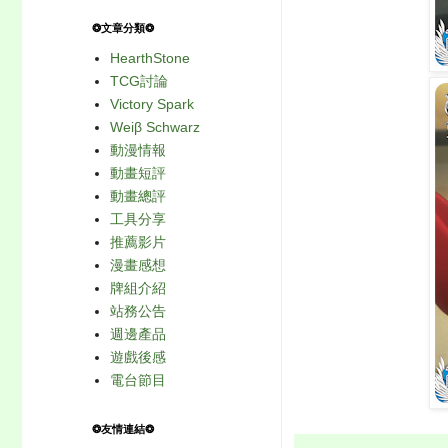
❂文章分類❂
HearthStone
TCG討論
Victory Spark
Weiβ Schwarz
動漫情報
動畫短評
動畫總評
工具分享
推薦影片
漫畫感想
牌組介紹
站務公告
週邊產品
遊戲後感
電台節目
❂友情連結❂