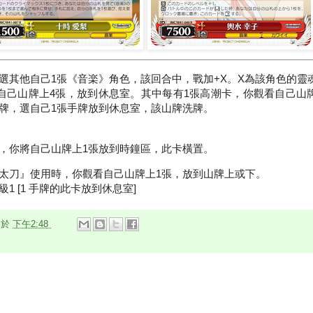
其他自己1張《音楽》角色，該回合中，戰加+X。X為該角色的靈魂×
你翻開自己山牌上4張，放到休息室。其中每有1張高潮卡，你觀看自己山
牌，選自己1張手牌放到休息室，該山牌洗牌。
，你將自己山牌上1張放到時鐘區，此卡橫置。
太刀』使用時，你觀看自己山牌上1張，放到山牌上或下。
級1 [1 手牌的此卡放到休息室]
n
於
下午2:48