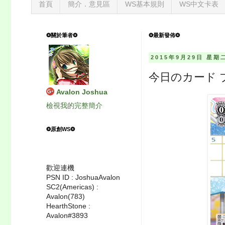
首頁
簡介．意見區
WS基本規則
WS中文卡表
❂關於筆者❂
❂最新發佈❂
2015年9月29日 星期
今日のカード 
Avalon Joshua
檢視我的完整簡介
❂原創WS❂
歡迎連機
PSN ID : JoshuaAvalon
SC2(Americas) :
Avalon(783)
HearthStone :
Avalon#3893