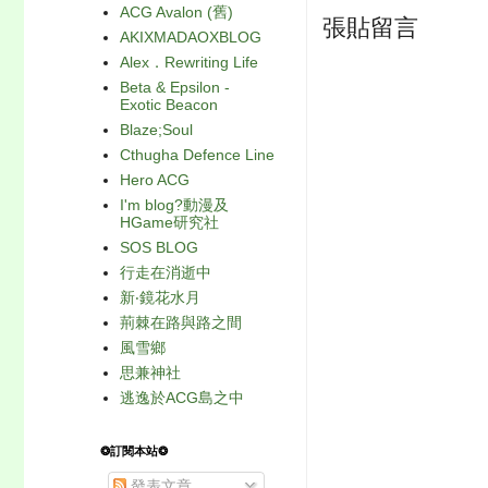
ACG Avalon (舊)
張貼留言
AKIXMADAOXBLOG
Alex．Rewriting Life
Beta & Epsilon -
Exotic Beacon
Blaze;Soul
Cthugha Defence Line
Hero ACG
I'm blog?動漫及
HGame研究社
SOS BLOG
行走在消逝中
新‧鏡花水月
荊棘在路與路之間
風雪鄉
思兼神社
逃逸於ACG島之中
❂訂閱本站❂
發表文章