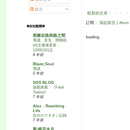
留言
較新的文章
訂閱：
張貼留言 ( Atom 
❂友站動態❂
荊棘在路與路之間
loading..
導讀、意見、閒聊區
(內文最後更新﹕
13/05/2012)
4 年前
Blaze;Soul
導讀
5 年前
SOS BLOG
遊戲推薦：《Fatal
Twelve》
7 年前
Alex．Rewriting
Life
自分のマキオン記録
7 年前
新‧鏡花水月