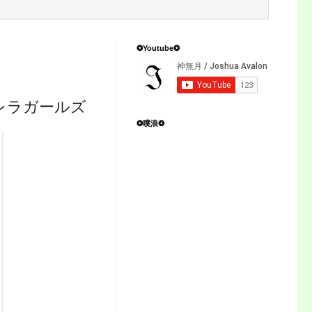
❂Youtube❂
レラガールズ
❂噗浪❂