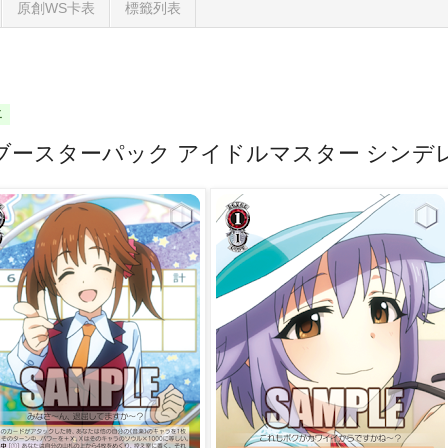
原創WS卡表
標籤列表
二
ブースターパック アイドルマスター シンデ