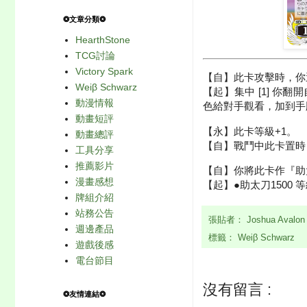
❂文章分類❂
HearthStone
TCG討論
Victory Spark
【自】此卡攻擊時，你選
Weiβ Schwarz
【起】集中 [1] 
動漫情報
色給對手觀看，加到手
動畫短評
【永】此卡等級+1。
動畫總評
【自】戰鬥中此卡置時
工具分享
推薦影片
【自】你將此卡作『助
漫畫感想
【起】●助太刀1500 等
牌組介紹
站務公告
張貼者：
Joshua Avalo
週邊產品
標籤：
Weiβ Schwarz
遊戲後感
電台節目
沒有留言 :
❂友情連結❂