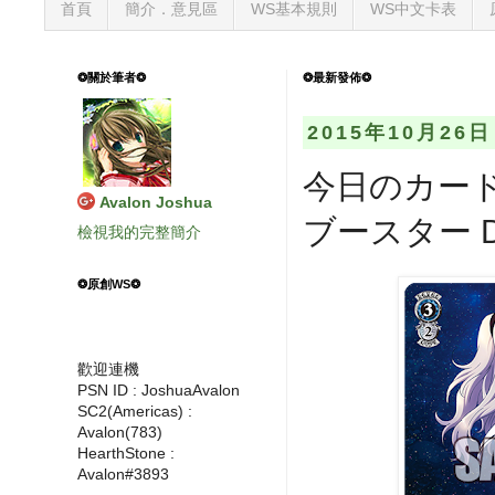
首頁
簡介．意見區
WS基本規則
WS中文卡表
❂關於筆者❂
❂最新發佈❂
2015年10月26
今日のカード 
Avalon Joshua
ブースター D
檢視我的完整簡介
❂原創WS❂
歡迎連機
PSN ID : JoshuaAvalon
SC2(Americas) :
Avalon(783)
HearthStone :
Avalon#3893