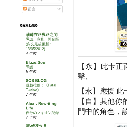
留言
❂友站動態❂
荊棘在路與路之間
導讀、意見、閒聊區
(內文最後更新﹕
13/05/2012)
4 年前
Blaze;Soul
【永】此卡正
導讀
5 年前
擊。
SOS BLOG
遊戲推薦：《Fatal
【永】應援 此
Twelve》
7 年前
【自】其他你
Alex．Rewriting
Life
鬥中的角色，該
自分のマキオン記録
7 年前
新‧鏡花水月