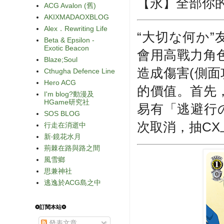
【永】全部你的
ACG Avalon (舊)
AKIXMADAOXBLOG
Alex．Rewriting Life
“大切な何か”
Beta & Epsilon -
Exotic Beacon
會用高戰力角
Blaze;Soul
造成傷害(側面
Cthugha Defence Line
Hero ACG
的價值。首先
I'm blog?動漫及
HGame研究社
易有「逃避行
SOS BLOG
次取消，抽CX
行走在消逝中
新‧鏡花水月
荊棘在路與路之間
風雪鄉
思兼神社
逃逸於ACG島之中
❂訂閱本站❂
發表文章