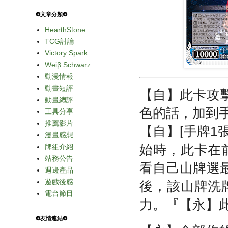
❂文章分類❂
HearthStone
TCG討論
Victory Spark
Weiβ Schwarz
動漫情報
動畫短評
【自】此卡攻
動畫總評
色的話，加到
工具分享
推薦影片
【自】[手牌1
漫畫感想
始時，此卡在
牌組介紹
站務公告
看自己山牌選
週邊產品
遊戲後感
後，該山牌洗
電台節目
力。『【永】
❂友情連結❂