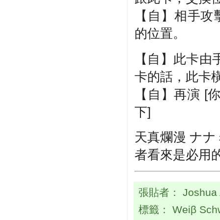
【自】相手攻
的位置。
【自】此卡由
卡的話，此卡
【自】再演 
下]
天真爛漫 ナナ
者看來是必用
張貼者：
Joshua
標籤：
Weiβ Sch