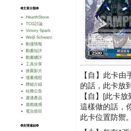
❂文章分類❂
HearthStone
TCG討論
Victory Spark
Weiβ Schwarz
動漫情報
動畫短評
動畫總評
工具分享
推薦影片
【自】此卡由
漫畫感想
的話，此卡放
牌組介紹
站務公告
【自】[此卡放
週邊產品
遊戲後感
這樣做的話，
電台節目
此卡位置防禦
❂友情連結❂