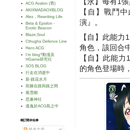
【永】每有1張
ACG Avalon (舊)
AKIXMADAOXBLOG
【自】戰鬥中
Alex．Rewriting Life
演』。
Beta & Epsilon -
Exotic Beacon
Blaze;Soul
【自】此能力
Cthugha Defence Line
角色，該回合中
Hero ACG
I'm blog?動漫及
【自】此能力
HGame研究社
SOS BLOG
的角色登場時，
行走在消逝中
新‧鏡花水月
荊棘在路與路之間
風雪鄉
思兼神社
逃逸於ACG島之中
❂訂閱本站❂
發表文章