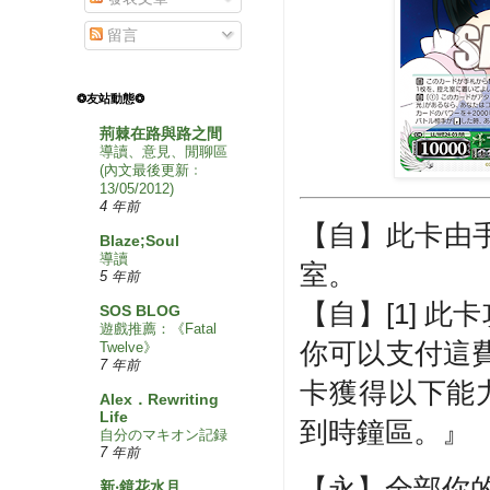
留言
❂友站動態❂
荊棘在路與路之間
導讀、意見、閒聊區
(內文最後更新﹕
13/05/2012)
4 年前
【自】此卡由
Blaze;Soul
導讀
室。
5 年前
【自】[1] 
SOS BLOG
遊戲推薦：《Fatal
你可以支付這費
Twelve》
7 年前
卡獲得以下能
Alex．Rewriting
Life
到時鐘區。』
自分のマキオン記録
7 年前
【永】全部你的
新‧鏡花水月