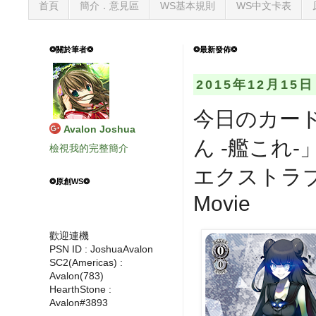
首頁
簡介．意見區
WS基本規則
WS中文卡表
❂關於筆者❂
❂最新發佈❂
2015年12月15
今日のカード
Avalon Joshua
ん -艦これ
檢視我的完整簡介
エクストラブー
❂原創WS❂
Movie
歡迎連機
PSN ID : JoshuaAvalon
SC2(Americas) :
Avalon(783)
HearthStone :
Avalon#3893