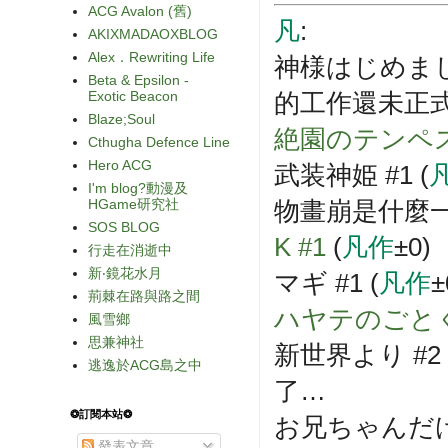
ACG Avalon (舊)
凡
:
AKIXMADAOXBLOG
Alex．Rewriting Life
神様はじめました
Beta & Epsilon -
Exotic Beacon
的工作還未正
Blaze;Soul
絶園のテンペス
Cthugha Defence Line
Hero ACG
武装神姫 #1 (
I'm blog?動漫及
HGame研究社
物畫崩是什麼
SOS BLOG
K #1
(
凡作
±0)
行走在消逝中
新‧鏡花水月
マギ #1 (
凡作
±
荊棘在路與路之間
ハヤテのごとく! C
風雪鄉
思兼神社
新世界より #2 
逃逸於ACG島之中
了…
❂訂閱本站❂
お兄ちゃんだけ
發表文章