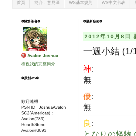
首頁
簡介．意見區
WS基本規則
WS中文卡表
❂關於筆者❂
❂最新發佈❂
2012年10月8日
一週小結 (1/10
Avalon Joshua
檢視我的完整簡介
神
:
無
❂原創WS❂
優
:
歡迎連機
無
PSN ID : JoshuaAvalon
SC2(Americas) :
Avalon(783)
良
:
HearthStone :
Avalon#3893
となりの怪物く