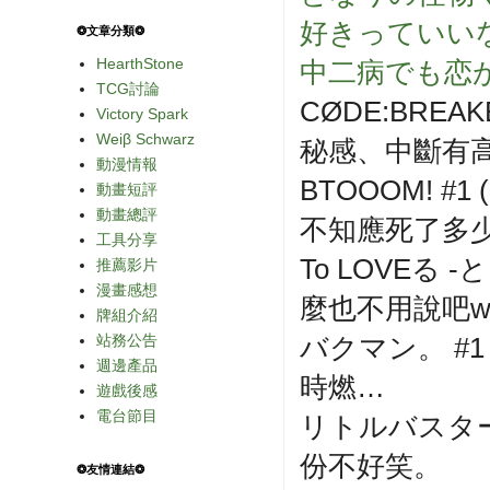
好きっていいな
❂文章分類❂
HearthStone
中二病でも恋が
TCG討論
CØDE:BREAKE
Victory Spark
Weiβ Schwarz
秘感、中斷有
動漫情報
BTOOOM! #1 (
動畫短評
動畫總評
不知應死了多
工具分享
To LOVEる 
推薦影片
漫畫感想
麼也不用說吧w
牌組介紹
站務公告
バクマン。 #1 
週邊產品
時燃…
遊戲後感
電台節目
リトルバスターズ
份不好笑。
❂友情連結❂