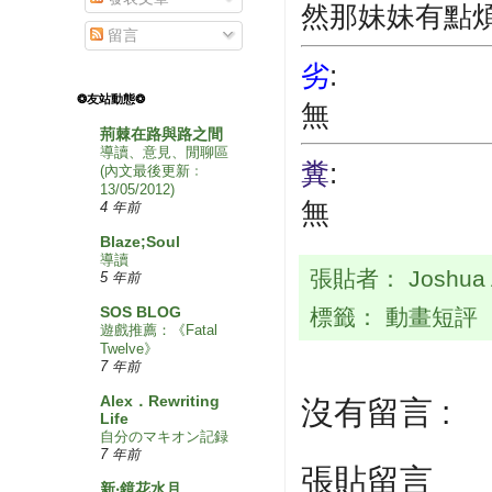
然那妹妹有點
留言
劣
:
❂友站動態❂
無
荊棘在路與路之間
導讀、意見、閒聊區
糞
:
(內文最後更新﹕
13/05/2012)
無
4 年前
Blaze;Soul
導讀
張貼者：
Joshua
5 年前
SOS BLOG
標籤：
動畫短評
遊戲推薦：《Fatal
Twelve》
7 年前
Alex．Rewriting
沒有留言 :
Life
自分のマキオン記録
7 年前
張貼留言
新‧鏡花水月