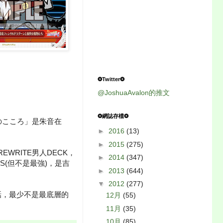
❂Twitter❂
@JoshuaAvalon的推文
❂網誌存檔❂
のこころ」是朱音在
►
2016
(13)
►
2015
(275)
WRITE男人DECK，
►
2014
(347)
S(但不是最強)，是吉
►
2013
(644)
▼
2012
(277)
話，最少不是最底層的
12月
(55)
11月
(35)
10月
(85)