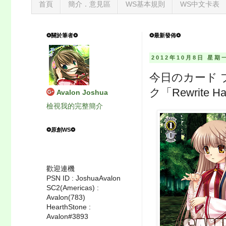
首頁
簡介．意見區
WS基本規則
WS中文卡表
❂關於筆者❂
❂最新發佈❂
2012年10月8日 星期
今日のカード ブー
ク「Rewrite H
Avalon Joshua
檢視我的完整簡介
❂原創WS❂
歡迎連機
PSN ID : JoshuaAvalon
SC2(Americas) :
Avalon(783)
HearthStone :
Avalon#3893