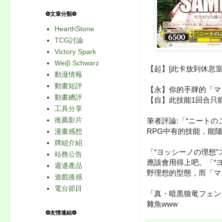
❂文章分類❂
HearthStone
TCG討論
Victory Spark
Weiβ Schwarz
【起】[此卡放到休息
動漫情報
動畫短評
【永】你的手牌的「マ
動畫總評
【自】此技能1回合只能用
工具分享
推薦影片
筆者評論:「“ニート
RPG中有的技能，能
漫畫感想
牌組介紹
「“ヨッシーノの理想”
站務公告
應該會用得上吧。「“ヨ
週邊產品
野理想的型態，而「マ
遊戲後感
電台節目
「真・暗黒狼竜フェン
雜魚www
❂友情連結❂