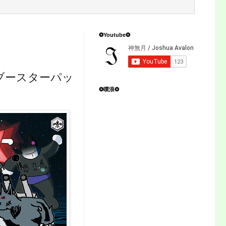
❂Youtube❂
!」 ブースターパッ
❂噗浪❂