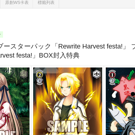
原創WS卡表
標籤列表
一
スターパック「Rewrite Harvest festa
arvest festa!」BOX封入特典