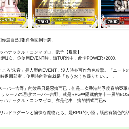
室]你選自己1張角色回到手牌。
ッハナックル・コンマゼロ」賦予【反擊】。
1次。你使用EVENT時，該TURN中，此卡POWER+2000。
のこころ”朱音」是人型的EVENT，沒人時亦可作角色攻擊。「ニート
隨時返回部室，使用時的對白就是「もうおうち帰りたい…」。
スーパー吉野」的效果只是惡搞而已，但是上次香港的季度賽的亞軍RE
ッシーノの理想”スーパー吉野」就是RPG中隱藏的第十一層的BOS
ッハナックル・コンマゼロ」亦是他中二病的招式而已w
リルドラグーンと愉快な魔物たち」是RPG的小怪，既然有顏色的