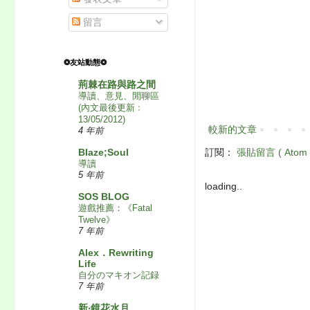
留言
❂友站動態❂
荊棘在路與路之間
導讀、意見、閒聊區
(內文最後更新﹕
13/05/2012)
較新的文章
4 年前
Blaze;Soul
訂閱：
張貼留言 ( Atom 
導讀
5 年前
loading..
SOS BLOG
遊戲推薦：《Fatal
Twelve》
7 年前
Alex．Rewriting
Life
自分のマキオン記録
7 年前
新‧鏡花水月