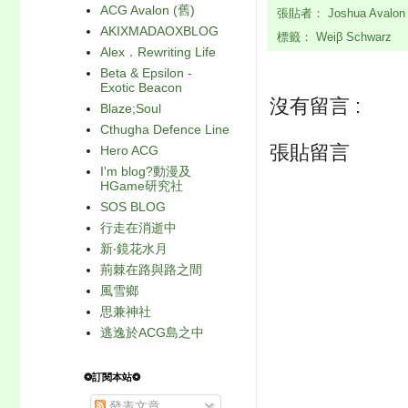
ACG Avalon (舊)
張貼者：
Joshua Avalo
AKIXMADAOXBLOG
標籤：
Weiβ Schwarz
Alex．Rewriting Life
Beta & Epsilon -
Exotic Beacon
沒有留言 :
Blaze;Soul
Cthugha Defence Line
張貼留言
Hero ACG
I'm blog?動漫及
HGame研究社
SOS BLOG
行走在消逝中
新‧鏡花水月
荊棘在路與路之間
風雪鄉
思兼神社
逃逸於ACG島之中
❂訂閱本站❂
發表文章