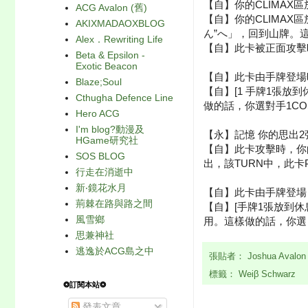
【自】你的CLIMAX區
ACG Avalon (舊)
【自】你的CLIMAX
AKIXMADAOXBLOG
ん”へ」，回到山牌。
Alex．Rewriting Life
【自】此卡被正面攻擊
Beta & Epsilon -
Exotic Beacon
【自】此卡由手牌登場
Blaze;Soul
【自】[1 手牌1張放到
Cthugha Defence Line
做的話，你選對手1CO
Hero ACG
I'm blog?動漫及
【永】記憶 你的思出2張
HGame研究社
【自】此卡攻擊時，你
SOS BLOG
出，該TURN中，此卡P
行走在消逝中
新‧鏡花水月
【自】此卡由手牌登場
荊棘在路與路之間
【自】[手牌1張放到休
風雪鄉
用。這樣做的話，你選
思兼神社
逃逸於ACG島之中
張貼者：
Joshua Avalo
標籤：
Weiβ Schwarz
❂訂閱本站❂
發表文章