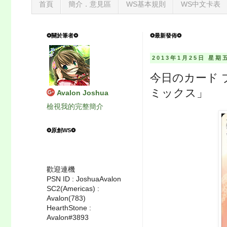
首頁
簡介．意見區
WS基本規則
WS中文卡表
❂關於筆者❂
❂最新發佈❂
2013年1月25日 星期
今日のカード 
ミックス」
Avalon Joshua
檢視我的完整簡介
❂原創WS❂
歡迎連機
PSN ID : JoshuaAvalon
SC2(Americas) :
Avalon(783)
HearthStone :
Avalon#3893