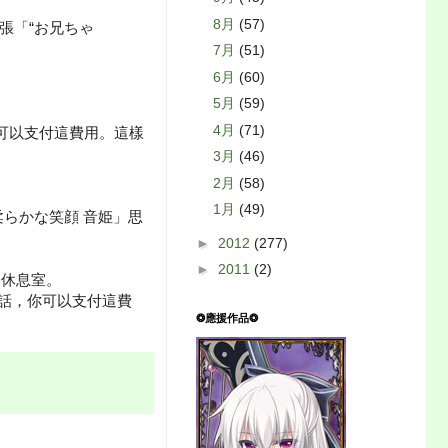
8月
(57)
張「“お兄ちゃ
7月
(51)
6月
(60)
5月
(59)
4月
(71)
可以支付這費用。這樣
3月
(46)
2月
(58)
1月
(49)
柔らかな笑顔 音姫」思
►
2012
(277)
►
2011
(2)
到休息室。
的話，你可以支付這費
❂應援作品❂