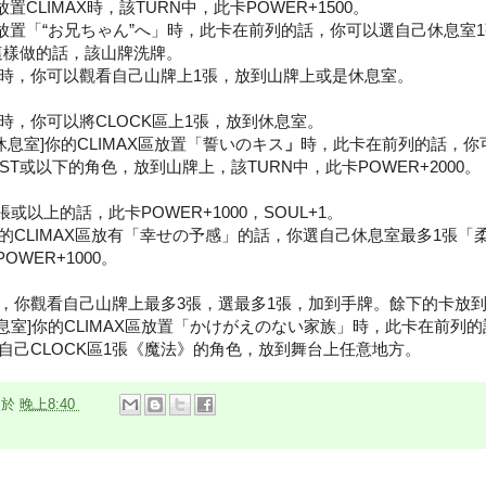
放置CLIMAX時，該TURN中，此卡POWER+1500。
區放置「“お兄ちゃん”へ」時，此卡在前列的話，你可以選自己休息室1
這樣做的話，該山牌洗牌。
時，你可以觀看自己山牌上1張，放到山牌上或是休息室。
時，你可以將CLOCK區上1張，放到休息室。
休息室]你的CLIMAX區放置「誓いのキス
」
時，此卡在前列的話，你
ST或以下的角色，放到山牌上，該TURN中，此卡POWER+2000。
或以上的話，此卡POWER+1000，SOUL+1。
的CLIMAX區放有「幸せの予感」的話，你選自己休息室最多1張「
OWER+1000。
，你觀看自己山牌上最多3張，選最多1張，加到手牌。餘下的卡放
息室]你的CLIMAX區放置「かけがえのない家族」時，此卡在前列
自己CLOCK區1張《魔法》的角色，放到舞台上任意地方。
n
於
晚上8:40