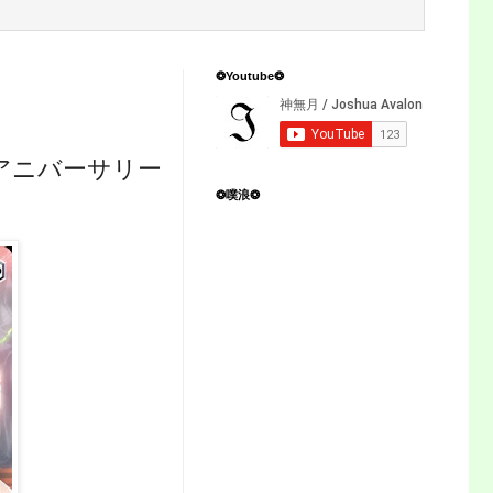
❂Youtube❂
hアニバーサリー
❂噗浪❂