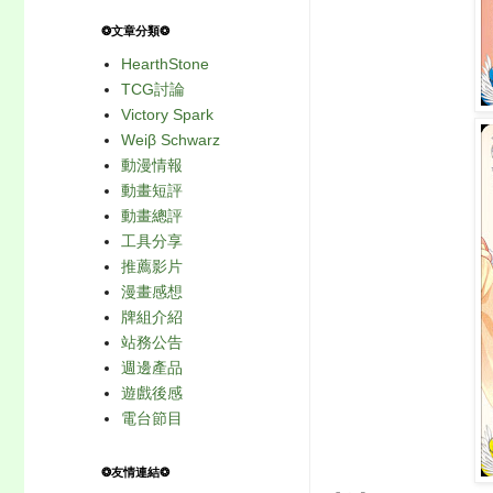
❂文章分類❂
HearthStone
TCG討論
Victory Spark
Weiβ Schwarz
動漫情報
動畫短評
動畫總評
工具分享
推薦影片
漫畫感想
牌組介紹
站務公告
週邊產品
遊戲後感
電台節目
❂友情連結❂