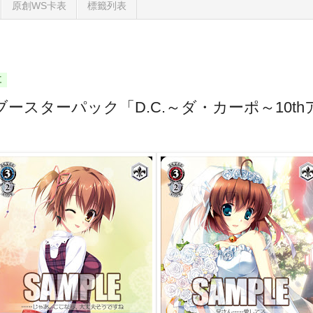
原創WS卡表
標籤列表
五
ブースターパック「D.C.～ダ・カーポ～10t