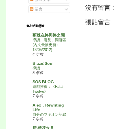
沒有留言 :
留言
張貼留言
❂友站動態❂
荊棘在路與路之間
導讀、意見、閒聊區
(內文最後更新﹕
13/05/2012)
4 年前
Blaze;Soul
導讀
5 年前
SOS BLOG
遊戲推薦：《Fatal
Twelve》
7 年前
Alex．Rewriting
Life
自分のマキオン記録
7 年前
新‧鏡花水月