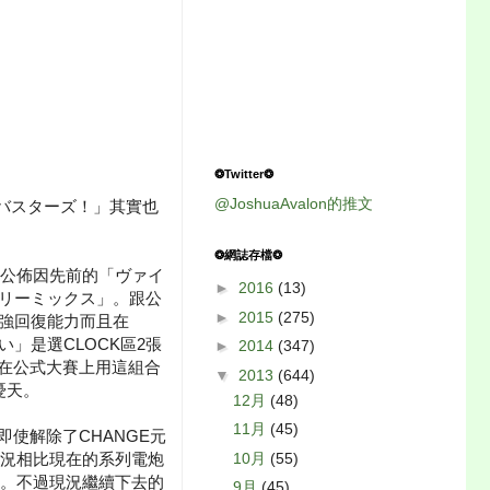
❂Twitter❂
@JoshuaAvalon的推文
バスターズ！」其實也
❂網誌存檔❂
行公佈因先前的「ヴァイ
►
2016
(13)
サリーミックス」。跟公
►
2015
(275)
加強回復能力而且在
い」是選CLOCK區2張
►
2014
(347)
家在公式大賽上用這組合
▼
2013
(644)
憂天。
12月
(48)
11月
(45)
使解除了CHANGE元
10月
(55)
況相比現在的系列電炮
。不過現況繼續下去的
9月
(45)