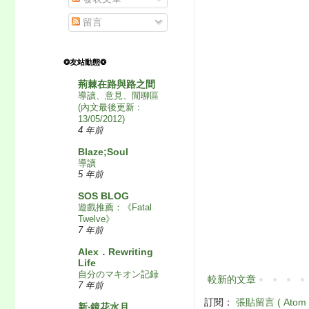
留言
❂友站動態❂
荊棘在路與路之間
導讀、意見、閒聊區
(內文最後更新﹕
13/05/2012)
4 年前
Blaze;Soul
導讀
5 年前
SOS BLOG
遊戲推薦：《Fatal
Twelve》
7 年前
Alex．Rewriting
Life
自分のマキオン記録
較新的文章
7 年前
訂閱：
張貼留言 ( Atom 
新‧鏡花水月