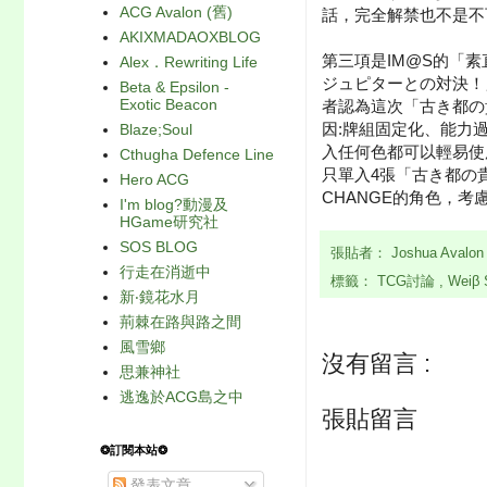
ACG Avalon (舊)
話，完全解禁也不是不
AKIXMADAOXBLOG
第三項是IM@S的「
Alex．Rewriting Life
ジュピターとの対決！
Beta & Epsilon -
Exotic Beacon
者認為這次「古き都の
因:牌組固定化、能力過
Blaze;Soul
入任何色都可以輕易使
Cthugha Defence Line
只單入4張「古き都の貴
Hero ACG
CHANGE的角色，
I'm blog?動漫及
HGame研究社
SOS BLOG
張貼者：
Joshua Avalo
行走在消逝中
標籤：
TCG討論
,
Weiβ 
新‧鏡花水月
荊棘在路與路之間
風雪鄉
沒有留言 :
思兼神社
逃逸於ACG島之中
張貼留言
❂訂閱本站❂
發表文章