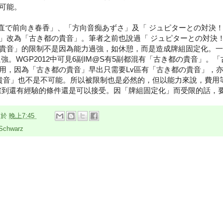
可能。
素直で前向き春香」、「方向音痴あずさ」及「 ジュピターとの対決
」改為「古き都の貴音」。筆者之前也說過「 ジュピターとの対決
貴音」的限制不是因為能力過強，如休憩，而是造成牌組固定化。一
強。WGP2012中可見6副IM@S有5副都混有「古き都の貴音」。
用，因為「古き都の貴音」早出只需要Lv區有「古き都の貴音」，
音」也不是不可能。所以被限制也是必然的，但以能力來說，費用等同E
考慮到還有經驗的條件還是可以接受。因「牌組固定化」而受限的話，
n
於
晚上7:45
Schwarz