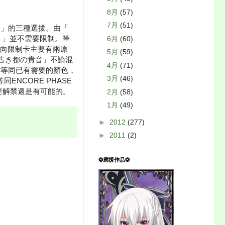
8月
(57)
7月
(51)
！」的三種選拔。由「
！」並不需要限制。筆
6月
(60)
向限制卡主要有兩原
5月
(59)
「古き都の貴音」不論混
4月
(71)
亦等同已有需要的顏色，
3月
(46)
NCORE PHASE
要解禁還是有可能的。
2月
(58)
1月
(49)
►
2012
(277)
►
2011
(2)
❂應援作品❂