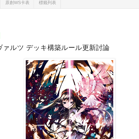
原創WS卡表
標籤列表
ヴァルツ デッキ構築ルール更新討論