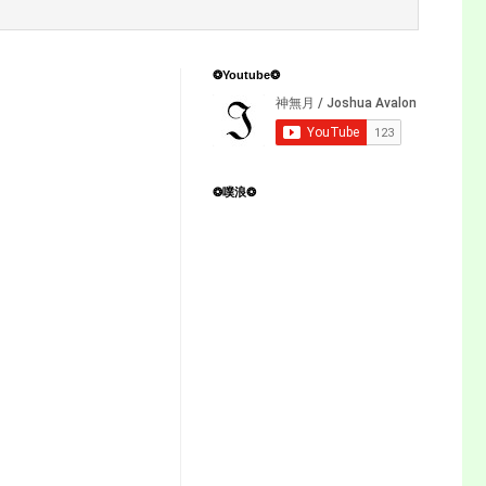
❂Youtube❂
❂噗浪❂