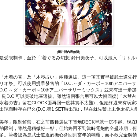
(圖片與內容無關)
是受限制卡，至於「“着ぐるみ幻想”鈴田美夜子」可以混入「リトル
。
.的「水着の杏」及「木琴占い」兩種選拔。這一項其實早被武士道先
リオ祭」可以使用提早發售的「D.C.～ダ・カーポ～10thアニバー
.C.～ダ・カーポ～10thアニバーサリーミックス」並未有進一步
何一副D.C.可以突破地區選拔。雖然這兩張合用可以大幅回復(「木琴占
水着の杏」留在CLOCK面再回一度其實不太難)，但始終還未有玩
現而時存在已久(D.C.第1 SET時出現)，現在就先禁止未免太杞人
美琴」限制解禁，在之前四種選拔下電炮DECK早就一沉不起。現在即
的限制，雖然是稍微好一點，但始終回不到當時電炮的全盛時期，何
多。筆者認為是武士道過於擔心會回到當年的獨霸，而不敢完全解禁