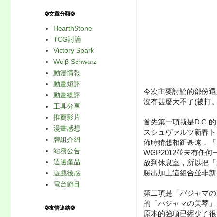
❂文章分類❂
HearthStone
TCG討論
Victory Spark
Weiβ Schwarz
動漫情報
動畫短評
今次主要討論的部份還
動畫總評
沒有甚麼大不了(被打
工具分享
推薦影片
首先第一項就是D.C
漫畫感想
スシュヴァルツ新春ト
牌組介紹
佈時猜想相距甚遠，「D
站務公告
WGP2012並未有任
週邊產品
放到休息室，所以把「
勝出加上這組合並非新出
遊戲後感
電台節目
第二項是「パジャマの
的「パジャマの美琴」
❂友情連結❂
原本的強項已經少了很