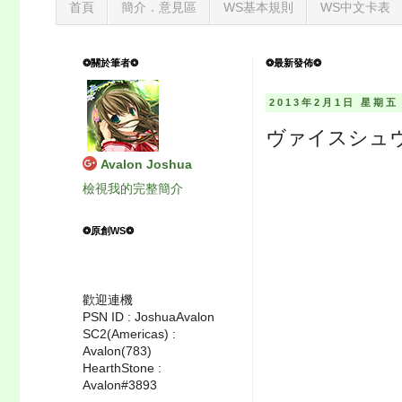
首頁
簡介．意見區
WS基本規則
WS中文卡表
❂關於筆者❂
❂最新發佈❂
2013年2月1日 星期五
ヴァイスシュ
Avalon Joshua
檢視我的完整簡介
❂原創WS❂
歡迎連機
PSN ID : JoshuaAvalon
SC2(Americas) :
Avalon(783)
HearthStone :
Avalon#3893