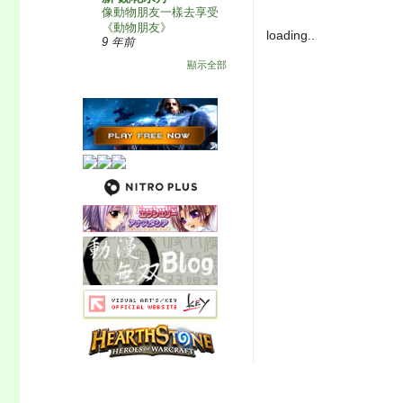
像動物朋友一樣去享受
《動物朋友》
loading..
9 年前
顯示全部