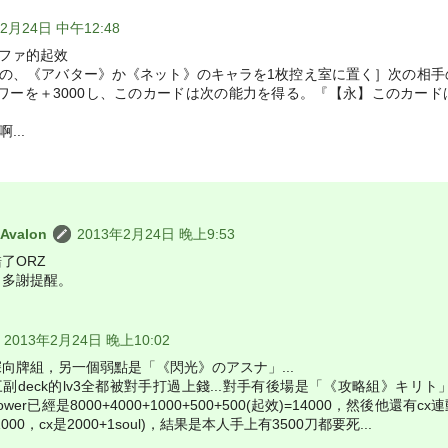
年2月24日 中午12:48
ーファ的起效
札の、《アバター》か《ネット》のキャラを1枚控え室に置く］次の相
ワーを＋3000し、このカードは次の能力を得る。『【永】このカー
...
 Avalon
2013年2月24日 晚上9:53
了ORZ
。多謝提醒。
2013年2月24日 晚上10:02
向牌組，另一個弱點是「《閃光》のアスナ」...
副deck的lv3全都被對手打過上錢...對手有後場是「《攻略組》キリト
wer已經是8000+4000+1000+500+500(起效)=14000，然後他還
000，cx是2000+1soul)，結果是本人手上有3500刀都要死...