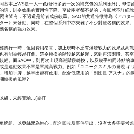
同基本上WS是一人一色(發行多於一次的補充包的系列除外)，即使
的話，則令效果的實用性下降。至於兩者都不是的，今回就不詳細說
的兩者皆有，不過還是前者成份較重。SAO的共通特徵雖為《アバタ
ター》來發動。同時，在整個系列中亦夾雜了不少對應名稱的效果。
應名稱的強力效果。
經風行一時，但因費用昂貴，加上現時不乏有爆發戰力的效果及高戰
也有能被輕易打倒。這令轉換的階段越來越遲，來到再演階段、甚至
較輕。而SAO中，則再次出現高潮階段轉換，以及幾乎相同時點的
或是連動效果不單是單純高戰力。例如「ユニークスキルの発現 キ
」增加手牌，越早出越有效用。配合低費用的「副団長 アスナ」的
潮轉換的風潮?
以組，未經實驗…(被打
單牌組。以亞絲娜為軸心，配合回收及事件早出，沒有太多需要考慮