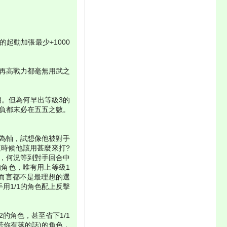
起動加張最少+1000
你再高戰力都毫無用武之
明。但為何早出等級3的
負都末必在五五之數。
為軸，試想像他被對手
這時候他該用甚麼來打?
，何況等到對手回合中
角色，唯有用上等級1
而言都不是最理想的選
用1/1的角色配上反擊
的角色，甚至省下1/1
，若你有落的話)的角色，