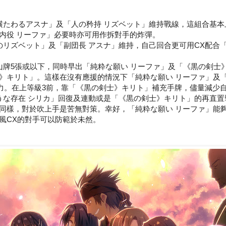
横たわるアスナ」及「人の矜持 リズベット」維持戰線，這組合基本
内役 リーファ」必要時亦可用作拆對手的炸彈。
のリズベット」及「副団長 アスナ」維持，自己回合更可用CX配合「
山牌5張或以下，同時早出「純粋な願い リーファ」及「《黒の剣士
》キリト」。這樣在沒有應援的情況下「純粋な願い リーファ」及
0戰力。在上等級3前，靠「《黒の剣士》キリト」補充手牌，儘量減少
うな存在 シリカ」回復及連動或是「《黒の剣士》キリト」的再直置
同樣，對於吹上手是苦無對策。幸好，「純粋な願い リーファ」能
風CX的對手可以防範於未然。