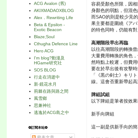
ACG Avalon (舊)
容易受顏色所限，因相
身顏色的弱點，但混色
AKIXMADAOXBLOG
而SAO的則是較少見
Alex．Rewriting Life
果主要都是圍繞《アバ
Beta & Epsilon -
的特色同時，仍能有對
Exotic Beacon
Blaze;Soul
高潮階段早出再臨
Cthugha Defence Line
以往高潮階段的轉換曾
Hero ACG
大量費用轉換的角色，
I'm blog?動漫及
然時點上較遲，但費用
HGame研究社
要在於早出後有攻擊時
SOS BLOG
「《黒の剣士》キリト
行走在消逝中
線。這會否重新帶起高
新‧鏡花水月
荊棘在路與路之間
牌組試組
風雪鄉
以下牌組是筆者按效果
思兼神社
逃逸於ACG島之中
新手向牌組
這一副是供新手向的簡
❂訂閱本站❂
發表文章