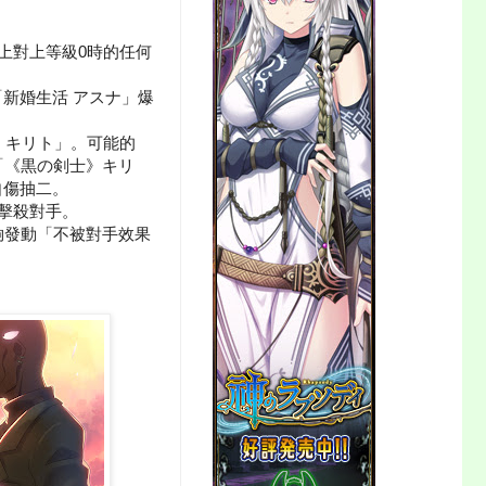
上對上等級0時的任何
新婚生活 アスナ」爆
》キリト」。可能的
「《黒の剣士》キリ
自傷抽二。
擊殺對手。
夠發動「不被對手效果