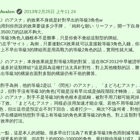
 Avalon
2013年2月25日 上午11:24
光》のアスナ」的效果不身就是針對早出的等級3角色w
用到你所說的效果要儲多少手牌，「純粋な願い リーファ」開一下自身的
3500刀的話就不夠大。
殺等級3角色入錢根本不是難事，只是你會不會組這類型的牌組。
の左手”サイト」為例，只要連動CX效果就可以直接殺等級3角色入錢，
對上不早出等級3的牌組而是用高戰力的等級2角色的話，實用性就大減。
》のアスナ」本身效果就是對等級3用的對策，這在BCF2012中早被證
是遠多於這類牌組?這是因為這種打法太具針對性，對上其他種類的話，勝
早出等級3的構築在面對多類的構築仍有不俗的勝算。
的對手為例，他的等級2是以「《閃光》のアスナ」、「まどろむアスナ」
級2，但對手沒有等級3的角色(可能是沒有早出或是抽段階段才轉換」。
光》のアスナ」對手不是等級3的角色根本是紙糊，被對手用刀都可能死掉
不了效。「まどろむアスナ」同樣必須用加速才能企場。若他不用等級2的
角色，但出這些是預定企不到下回合，或者打少一、兩次?不論何者，對他
早在構築時預想對手場上有等級3的角色來選等級2的角色。對上這類對手
有效率的打法。
一點，這是本人的經驗。很多早出打法為了有更多等級3角色而削減等級2
儲更多的資源。但在對上約8000~10000的角色，最好能由等級1(或2