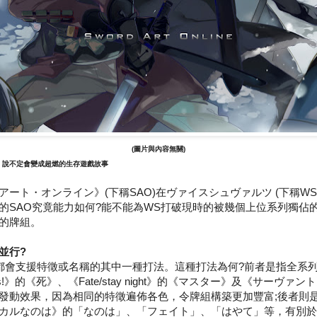
(圖片與內容無關)
般，說不定會變成超燃的生存遊戲故事
ート・オンライン》(下稱SAO)在ヴァイスシュヴァルツ (下稱W
的SAO究竟能力如何?能不能為WS打破現時的被幾個上位系列獨佔
的牌組。
並行?
都會支援特徵或名稱的其中一種打法。這種打法為何?前者是指全系
ats!》的《死》、《Fate/stay night》的《マスター》及《サーヴ
發動效果，因為相同的特徵遍佈各色，令牌組構築更加豐富;後者則
カルなのは》的「なのは」、「フェイト」、「はやて」等，有別於