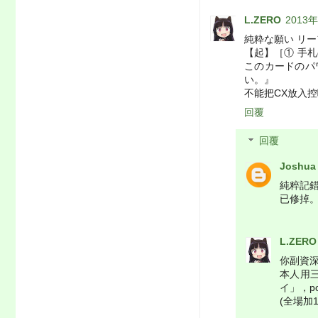
L.ZERO
2013
純粋な願い リ
【起】［① 手
このカードのパ
い。』
不能把CX放入控啊
回覆
回覆
Joshua
純粹記錯
已修掉
L.ZERO
你副資深
本人用三
イ」，po
(全場加1