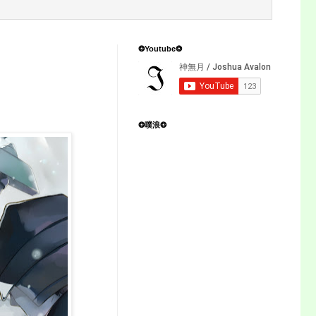
❂Youtube❂
❂噗浪❂