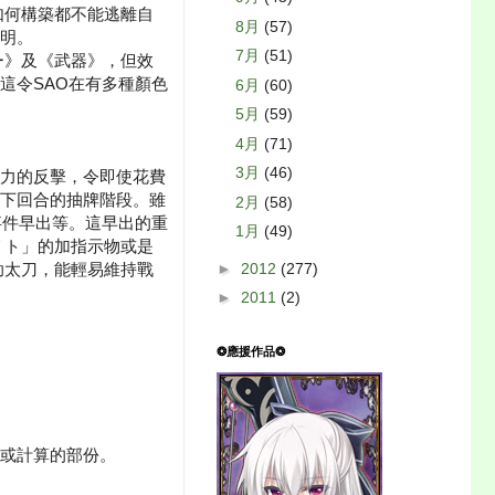
如何構築都不能逃離自
8月
(57)
明。
7月
(51)
ー》及《武器》，但效
這令SAO在有多種顏色
6月
(60)
5月
(59)
4月
(71)
3月
(46)
力的反擊，令即使花費
下回合的抽牌階段。雖
2月
(58)
事件早出等。這早出的重
1月
(49)
リト」的加指示物或是
►
2012
(277)
助太刀，能輕易維持戰
►
2011
(2)
❂應援作品❂
或計算的部份。