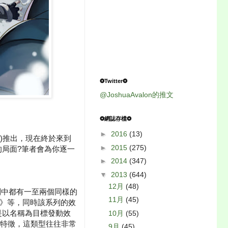
❂Twitter❂
@JoshuaAvalon的推文
❂網誌存檔❂
►
2016
(13)
S)推出，現在終於來到
►
2015
(275)
的局面?筆者會為你逐一
►
2014
(347)
▼
2013
(644)
12月
(48)
列中都有一至兩個同樣的
11月
(45)
ァント》等，同時該系列的效
是以名稱為目標發動效
10月
(55)
特徵，這類型往往非常
9月
(45)