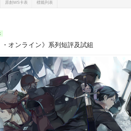
原創WS卡表
標籤列表
六
ト・オンライン》系列短評及試組