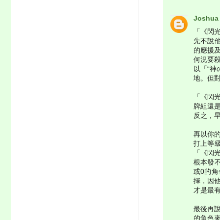
Joshua
「《閃
先不說他
的應援及
何況要
以「“神
地。但
「《閃光
牌組還
反之，
再以你
打上等
「《閃
根本發
或0的
擇，因他
才是最
最後再說
的角色來