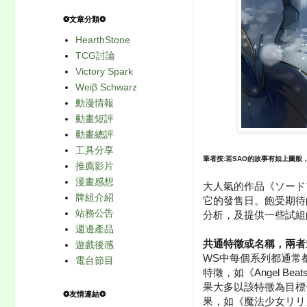
❂文章分類❂
HearthStone
TCG討論
Victory Spark
Weiβ Schwarz
動漫情報
動畫短評
動畫總評
工具分享
筆者按:若SAO的故事有如上圖
推薦影片
漫畫感想
大人氣的作品《ソードア
牌組介紹
它的發售日。飽受期待
站務公告
分析，及提供一些試組
週邊產品
共通特徵或名稱，兩者
遊戲後感
WS中每個系列都通常
電台節目
特徵，如《Angel Be
果大多以該特徵為目標
❂友情連結❂
果，如《魔法少女リリ