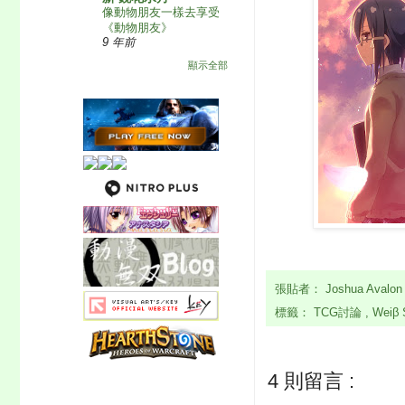
像動物朋友一樣去享受
《動物朋友》
9 年前
顯示全部
張貼者：
Joshua Avalo
標籤：
TCG討論
,
Weiβ 
4 則留言 :