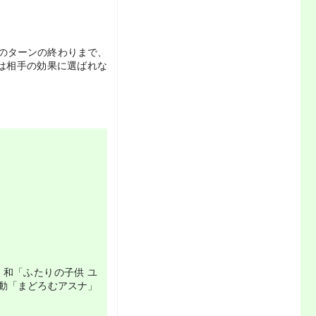
手のターンの終わりまで、
ドは相手の効果に選ばれな
」和「ふたりの子供 ユ
有cx連動「まどろむアスナ」