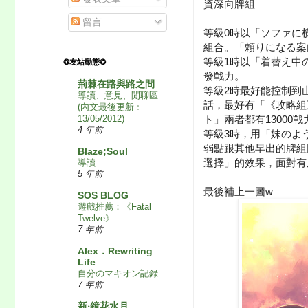
資深向牌組
留言
等級0時以「ソファに
組合。「頼りになる案
等級1時以「着替え中
❂友站動態❂
發戰力。
荊棘在路與路之間
等級2時最好能控制到
導讀、意見、閒聊區
話，最好有「《攻略組
(內文最後更新﹕
ト」兩者都有1300
13/05/2012)
4 年前
等級3時，用「妹のよ
弱點跟其他早出的牌組
Blaze;Soul
選擇」的效果，面對有
導讀
5 年前
最後補上一圖w
SOS BLOG
遊戲推薦：《Fatal
Twelve》
7 年前
Alex．Rewriting
Life
自分のマキオン記録
7 年前
新‧鏡花水月