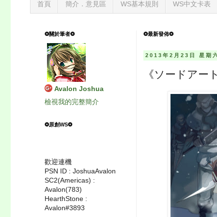
首頁
簡介．意見區
WS基本規則
WS中文卡表
❂關於筆者❂
❂最新發佈❂
2013年2月23日 星期
《ソードアー
Avalon Joshua
檢視我的完整簡介
❂原創WS❂
歡迎連機
PSN ID : JoshuaAvalon
SC2(Americas) :
Avalon(783)
HearthStone :
Avalon#3893