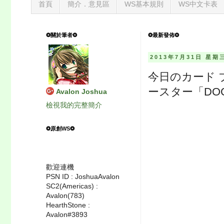
首頁
簡介．意見區
WS基本規則
WS中文卡表
❂關於筆者❂
❂最新發佈❂
2013年7月31日 星期
今日のカード 
ースター「DOG 
Avalon Joshua
檢視我的完整簡介
❂原創WS❂
歡迎連機
PSN ID : JoshuaAvalon
SC2(Americas) :
Avalon(783)
HearthStone :
Avalon#3893