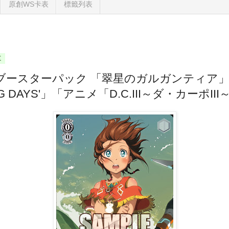
原創WS卡表
標籤列表
三
ブースターパック 「翠星のガルガンティア」
DAYS'」「アニメ「D.C.III～ダ・カーポIII