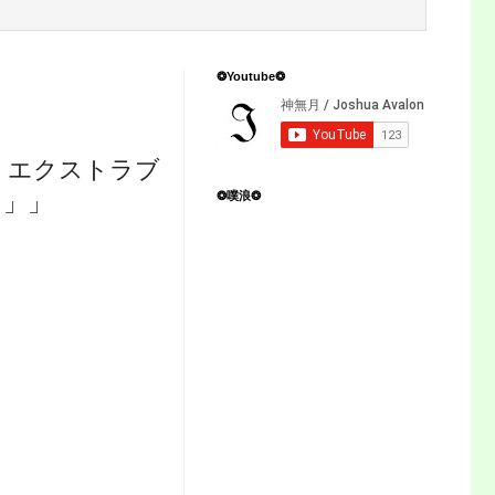
❂Youtube❂
 エクストラブ
❂噗浪❂
～」」