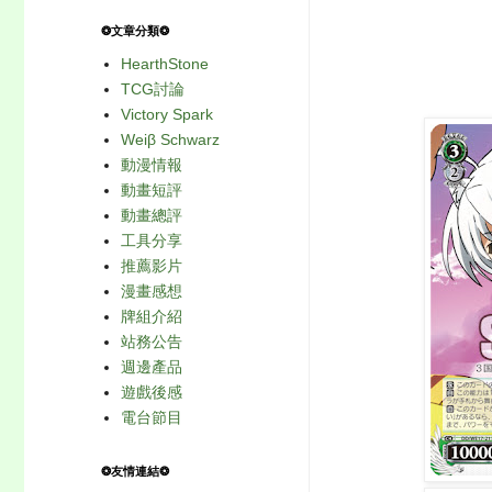
❂文章分類❂
HearthStone
TCG討論
Victory Spark
Weiβ Schwarz
動漫情報
動畫短評
動畫總評
工具分享
推薦影片
漫畫感想
牌組介紹
站務公告
週邊產品
遊戲後感
電台節目
❂友情連結❂