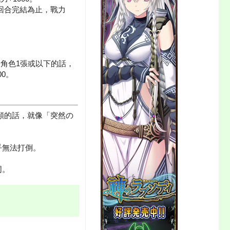
回合完結為止，戰力
列角色1張或以下的話，
0。
類的話，就像「突然の
乎無法打倒。
同。