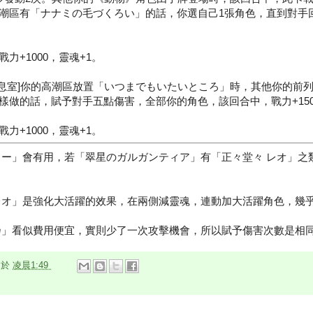
潮區有「ナナミの毛づくろい」的話，你選自己1張角色，直到對手
力+1000，靈魂+1。
休息室]你的高潮區放置「いつまでもいたいところ」時，其他你的前
樣做的話，賦予對手五點傷害，全部你的角色，該回合中，戰力+150
力+1000，靈魂+1。
ミー」會有用，若「翠星のガルガンティア」有「正々堂々 レオ」之
。
レオ」是強化大活躍的效果，在兩側減靈魂，連動加大活躍角色，幾
乃」看似費用便宜，實則少了一次攻擊機會，所以賦予傷害次數是相
n
於
凌晨1:49