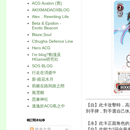
ACG Avalon (舊)
AKIXMADAOXBLOG
Alex．Rewriting Life
Beta & Epsilon -
Exotic Beacon
Blaze;Soul
Cthugha Defence Line
Hero ACG
I'm blog?動漫及
HGame研究社
SOS BLOG
行走在消逝中
新‧鏡花水月
荊棘在路與路之間
風雪鄉
思兼神社
【自】此卡攻擊時，高
逃逸於ACG島之中
到手牌，對手選自己休
❂訂閱本站❂
【永】此卡正面角色的
【自】此能力1回合最
發表文章