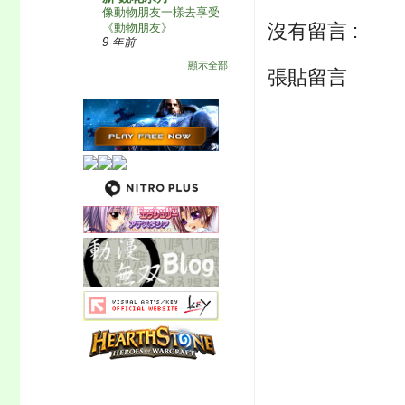
像動物朋友一樣去享受
沒有留言 :
《動物朋友》
9 年前
顯示全部
張貼留言