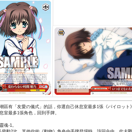
潮區有「友愛の儀式」的話，你選自己休息室最多1張《パイロット
息室最多1張角色，回到手牌。
靈魂-1。
多發動2次。其他你的《動物》角色由手牌登場時，該回合中，此卡戰力