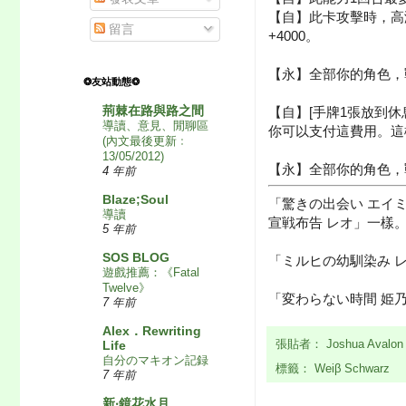
【自】此卡攻擊時，高
留言
+4000。
【永】全部你的角色，戰
❂友站動態❂
荊棘在路與路之間
【自】[手牌1張放到
導讀、意見、閒聊區
你可以支付這費用。這
(內文最後更新﹕
13/05/2012)
【永】全部你的角色，戰
4 年前
Blaze;Soul
「驚きの出会い エイ
導讀
宣戦布告 レオ」一樣
5 年前
SOS BLOG
「ミルヒの幼馴染み 
遊戲推薦：《Fatal
Twelve》
「変わらない時間 姫
7 年前
Alex．Rewriting
Life
張貼者：
Joshua Avalo
自分のマキオン記録
標籤：
Weiβ Schwarz
7 年前
新‧鏡花水月