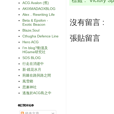
標籤：
Victory S
ACG Avalon (舊)
AKIXMADAOXBLOG
Alex．Rewriting Life
沒有留言 :
Beta & Epsilon -
Exotic Beacon
Blaze;Soul
張貼留言
Cthugha Defence Line
Hero ACG
I'm blog?動漫及
HGame研究社
SOS BLOG
行走在消逝中
新‧鏡花水月
荊棘在路與路之間
風雪鄉
思兼神社
逃逸於ACG島之中
❂訂閱本站❂
發表文章