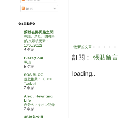
留言
❂友站動態❂
荊棘在路與路之間
導讀、意見、閒聊區
(內文最後更新﹕
13/05/2012)
較新的文章
4 年前
訂閱：
張貼留言 (
Blaze;Soul
導讀
5 年前
loading..
SOS BLOG
遊戲推薦：《Fatal
Twelve》
7 年前
Alex．Rewriting
Life
自分のマキオン記録
7 年前
新‧鏡花水月