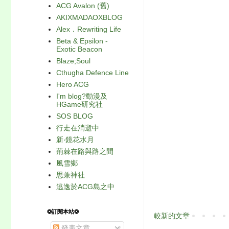
ACG Avalon (舊)
AKIXMADAOXBLOG
Alex．Rewriting Life
Beta & Epsilon -
Exotic Beacon
Blaze;Soul
Cthugha Defence Line
Hero ACG
I'm blog?動漫及
HGame研究社
SOS BLOG
行走在消逝中
新‧鏡花水月
荊棘在路與路之間
風雪鄉
思兼神社
逃逸於ACG島之中
❂訂閱本站❂
較新的文章
發表文章