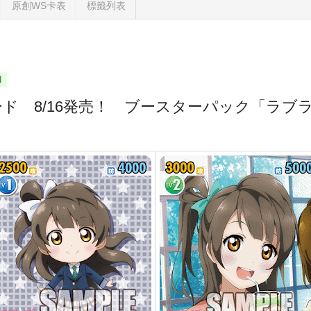
原創WS卡表
標籤列表
四
ド 8/16発売！ ブースターパック「ラブ