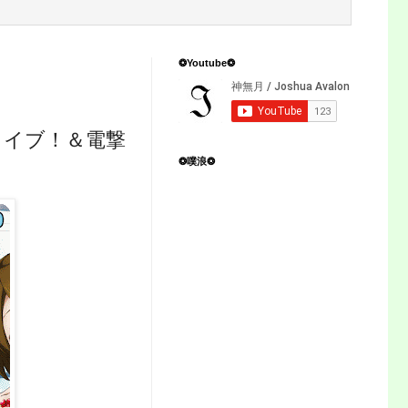
❂Youtube❂
ライブ！＆電撃
❂噗浪❂