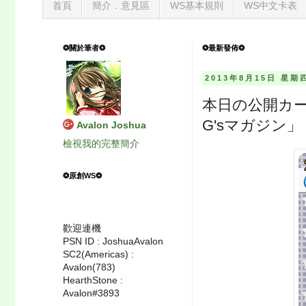
首頁
簡介．意見區
WS基本規則
WS中文卡表
❂關於筆者❂
❂最新發佈❂
2013年8月15日 星期
本日の公開カー
G'sマガジン」
Avalon Joshua
檢視我的完整簡介
❂原創WS❂
歡迎連機
PSN ID : JoshuaAvalon
SC2(Americas) :
Avalon(783)
HearthStone :
Avalon#3893