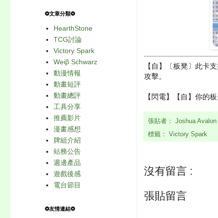
❂文章分類❂
HearthStone
TCG討論
Victory Spark
Weiβ Schwarz
【自】〔板凳〕此卡支
動漫情報
攻擊。
動畫短評
動畫總評
【閃電】【自】你的板
工具分享
推薦影片
張貼者：
Joshua Avalo
漫畫感想
標籤：
Victory Spark
牌組介紹
站務公告
週邊產品
沒有留言 :
遊戲後感
電台節目
張貼留言
❂友情連結❂