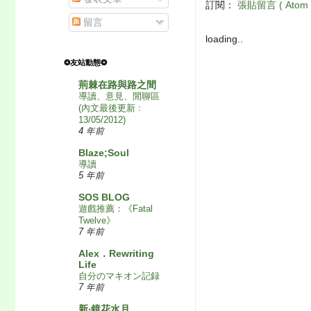
訂閱：
張貼留言 ( Atom 
留言
loading..
❂友站動態❂
荊棘在路與路之間
導讀、意見、閒聊區
(內文最後更新﹕
13/05/2012)
4 年前
Blaze;Soul
導讀
5 年前
SOS BLOG
遊戲推薦：《Fatal
Twelve》
7 年前
Alex．Rewriting
Life
自分のマキオン記録
7 年前
新‧鏡花水月