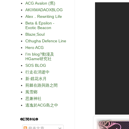
ACG Avalon (舊)
AKIXMADAOXBLOG
Alex．Rewriting Life
Beta & Epsilon -
Exotic Beacon
Blaze;Soul
Cthugha Defence Line
Hero ACG
I'm blog?動漫及
HGame研究社
SOS BLOG
行走在消逝中
新‧鏡花水月
荊棘在路與路之間
風雪鄉
思兼神社
逃逸於ACG島之中
❂訂閱本站❂
發表文章