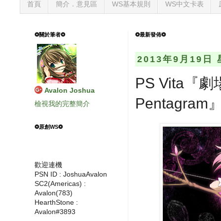
首頁
簡介．意見區
WS基本規則
WS中文卡表
❂關於筆者❂
❂最新發佈❂
2013年9月19日
PS Vita『
Avalon Joshua
Pentagra
檢視我的完整簡介
❂原創WS❂
歡迎連機
PSN ID : JoshuaAvalon
SC2(Americas) :
Avalon(783)
HearthStone :
Avalon#3893