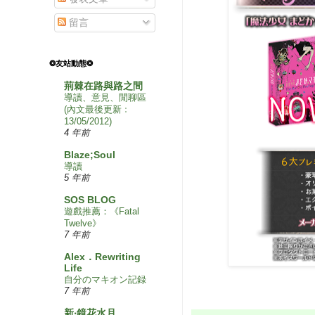
留言
❂友站動態❂
荊棘在路與路之間
導讀、意見、閒聊區
(內文最後更新﹕
13/05/2012)
4 年前
Blaze;Soul
導讀
5 年前
SOS BLOG
遊戲推薦：《Fatal
Twelve》
7 年前
Alex．Rewriting
Life
自分のマキオン記録
7 年前
新‧鏡花水月