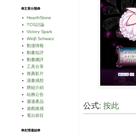
❂文章分類❂
HearthStone
TCG討論
Victory Spark
Weiβ Schwarz
動漫情報
動畫短評
動畫總評
工具分享
推薦影片
漫畫感想
牌組介紹
站務公告
週邊產品
公式:
按此
遊戲後感
電台節目
❂友情連結❂