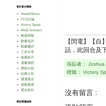
❂文章分類❂
HearthStone
TCG討論
Victory Spark
Weiβ Schwarz
動漫情報
【閃電】【自
動畫短評
動畫總評
話，此回合及下回
工具分享
推薦影片
漫畫感想
張貼者：
Joshua
牌組介紹
標籤：
Victory S
站務公告
週邊產品
遊戲後感
電台節目
沒有留言 :
❂友情連結❂