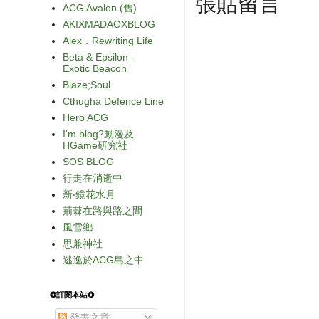
張貼留言
ACG Avalon (舊)
AKIXMADAOXBLOG
Alex．Rewriting Life
Beta & Epsilon -
Exotic Beacon
Blaze;Soul
Cthugha Defence Line
Hero ACG
I'm blog?動漫及
HGame研究社
SOS BLOG
行走在消逝中
新‧鏡花水月
荊棘在路與路之間
風雪鄉
思兼神社
逃逸於ACG島之中
❂訂閱本站❂
發表文章