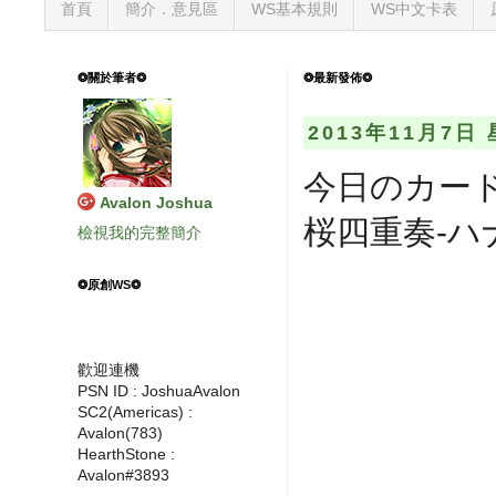
首頁
簡介．意見區
WS基本規則
WS中文卡表
❂關於筆者❂
❂最新發佈❂
2013年11月7日
今日のカード
Avalon Joshua
桜四重奏-ハ
檢視我的完整簡介
❂原創WS❂
歡迎連機
PSN ID : JoshuaAvalon
SC2(Americas) :
Avalon(783)
HearthStone :
Avalon#3893