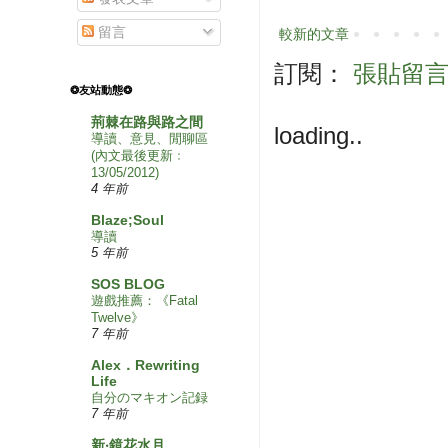
留言
較新的文章
訂閱：
張貼留言 (
❂友站動態❂
荊棘在路與路之間
loading..
導讀、意見、閒聊區
(內文最後更新﹕
13/05/2012)
4 年前
Blaze;Soul
導讀
5 年前
SOS BLOG
遊戲推薦：《Fatal
Twelve》
7 年前
Alex．Rewriting
Life
自分のマキオン記録
7 年前
新‧鏡花水月