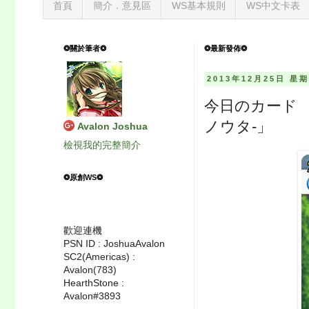
首頁
簡介．意見區
WS基本規則
WS中文卡表
❂關於筆者❂
❂最新發佈❂
2013年12月25日 星
今日のカード 
ノウタ-」
Avalon Joshua
檢視我的完整簡介
❂原創WS❂
歡迎連機
PSN ID : JoshuaAvalon
SC2(Americas) :
Avalon(783)
HearthStone :
Avalon#3893