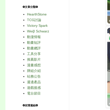
❂文章分類❂
HearthStone
TCG討論
Victory Spark
Weiβ Schwarz
動漫情報
動畫短評
動畫總評
工具分享
推薦影片
漫畫感想
牌組介紹
站務公告
週邊產品
遊戲後感
電台節目
❂友情連結❂