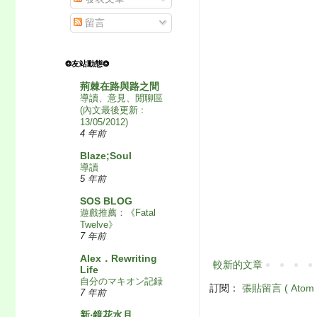
留言
❂友站動態❂
荊棘在路與路之間
導讀、意見、閒聊區
(內文最後更新﹕
13/05/2012)
4 年前
Blaze;Soul
導讀
5 年前
SOS BLOG
遊戲推薦：《Fatal
Twelve》
7 年前
Alex．Rewriting
較新的文章
Life
自分のマキオン記録
訂閱：
張貼留言 ( Atom 
7 年前
新‧鏡花水月