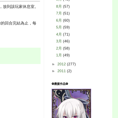
，放到該玩家休息室。
8月
(57)
7月
(51)
6月
(60)
你的回合完結為止，每
5月
(59)
4月
(71)
3月
(46)
2月
(58)
1月
(49)
►
2012
(277)
►
2011
(2)
❂應援作品❂