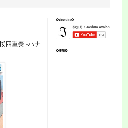
❂Youtube❂
桜四重奏 -ハナ
❂噗浪❂