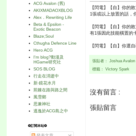
ACG Avalon (舊)
【閃電】【自】你的敗
AKIXMADAOXBLOG
1張或以上放置的話，
Alex．Rewriting Life
Beta & Epsilon -
【閃電】【自】你的敗
Exotic Beacon
有1張因此技能橫置的卡，
Blaze;Soul
Cthugha Defence Line
【閃電】【自】你選自
Hero ACG
I'm blog?動漫及
張貼者：
Joshua Avalo
HGame研究社
SOS BLOG
標籤：
Victory Spark
行走在消逝中
新‧鏡花水月
荊棘在路與路之間
沒有留言 :
風雪鄉
思兼神社
張貼留言
逃逸於ACG島之中
❂訂閱本站❂
發表文章