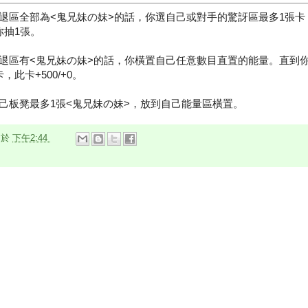
退區全部為<鬼兄妹の妹>的話，你選自己或對手的驚訝區最多1張卡
你抽1張。
退區有<鬼兄妹の妹>的話，你橫置自己任意數目直置的能量。直到
此卡+500/+0。
己板凳最多1張<鬼兄妹の妹>，放到自己能量區橫置。
n
於
下午2:44