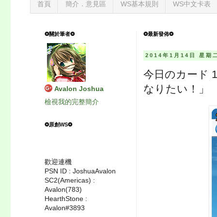
首頁
簡介．意見區
WS基本規則
WS中文卡表
❂關於筆者❂
❂最新發佈❂
2014年1月14日 星期
今日のカード 
なりたい！」
Avalon Joshua
檢視我的完整簡介
❂原創WS❂
歡迎連機
PSN ID : JoshuaAvalon
SC2(Americas) :
Avalon(783)
HearthStone :
Avalon#3893