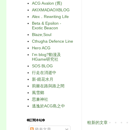
ACG Avalon (舊)
AKIXMADAOXBLOG
Alex．Rewriting Life
Beta & Epsilon -
Exotic Beacon
Blaze;Soul
Cthugha Defence Line
Hero ACG
I'm blog?動漫及
HGame研究社
SOS BLOG
行走在消逝中
新‧鏡花水月
荊棘在路與路之間
風雪鄉
思兼神社
逃逸於ACG島之中
❂訂閱本站❂
較新的文章
發表文章