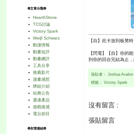
❂文章分類❂
HearthStone
TCG討論
Victory Spark
Weiβ Schwarz
【自】此卡放到板凳時
動漫情報
動畫短評
【閃電】【自】你的能
動畫總評
到你的回合完結為止，此卡
工具分享
推薦影片
張貼者：
Joshua Avalo
漫畫感想
標籤：
Victory Spark
牌組介紹
站務公告
週邊產品
沒有留言 :
遊戲後感
電台節目
張貼留言
❂友情連結❂