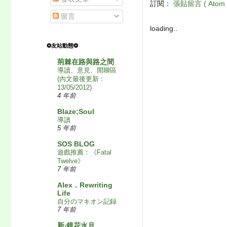
訂閱：
張貼留言 ( Atom 
留言
loading..
❂友站動態❂
荊棘在路與路之間
導讀、意見、閒聊區
(內文最後更新﹕
13/05/2012)
4 年前
Blaze;Soul
導讀
5 年前
SOS BLOG
遊戲推薦：《Fatal
Twelve》
7 年前
Alex．Rewriting
Life
自分のマキオン記録
7 年前
新‧鏡花水月