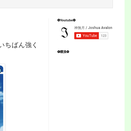
❂Youtube❂
でいちばん強く
❂噗浪❂