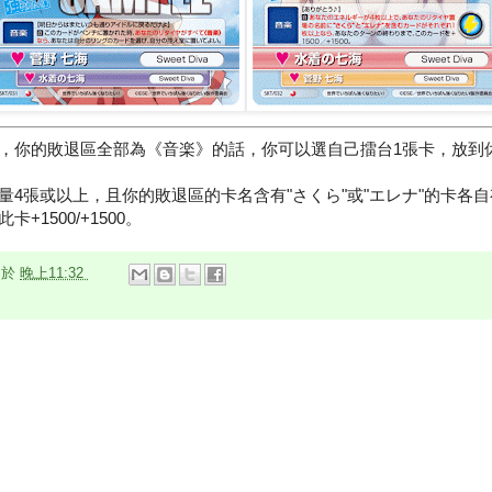
，你的敗退區全部為《音楽》的話，你可以選自己擂台1張卡，放到
量4張或以上，且你的敗退區的卡名含有"さくら"或"エレナ"的卡各
+1500/+1500。
n
於
晚上11:32