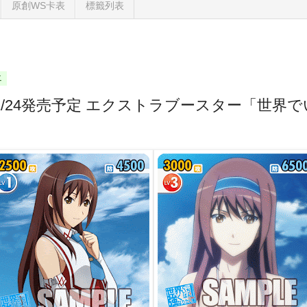
原創WS卡表
標籤列表
二
1/24発売予定 エクストラブースター「世界