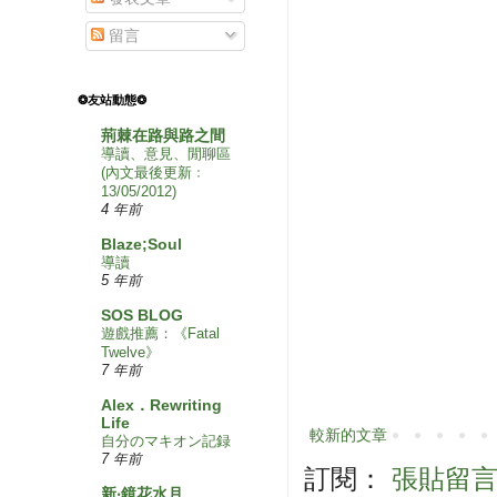
留言
❂友站動態❂
荊棘在路與路之間
導讀、意見、閒聊區
(內文最後更新﹕
13/05/2012)
4 年前
Blaze;Soul
導讀
5 年前
SOS BLOG
遊戲推薦：《Fatal
Twelve》
7 年前
Alex．Rewriting
Life
較新的文章
自分のマキオン記録
7 年前
訂閱：
張貼留言 (
新‧鏡花水月