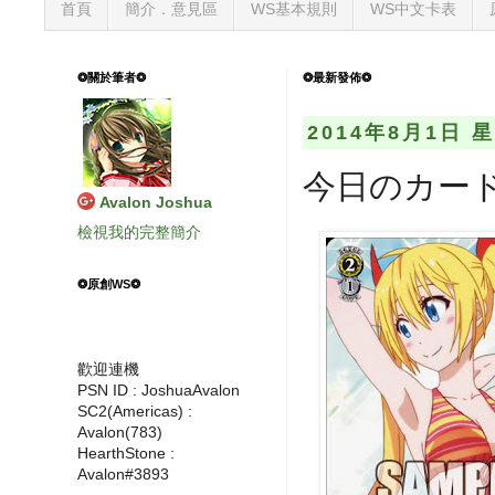
首頁
簡介．意見區
WS基本規則
WS中文卡表
❂關於筆者❂
❂最新發佈❂
2014年8月1日 
今日のカード
Avalon Joshua
檢視我的完整簡介
❂原創WS❂
歡迎連機
PSN ID : JoshuaAvalon
SC2(Americas) :
Avalon(783)
HearthStone :
Avalon#3893