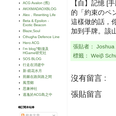
【自】記憶 [
ACG Avalon (舊)
AKIXMADAOXBLOG
的「約束のペ
Alex．Rewriting Life
這樣做的話，
Beta & Epsilon -
Exotic Beacon
加到手牌。該
Blaze;Soul
Cthugha Defence Line
Hero ACG
張貼者：
Joshua
I'm blog?動漫及
HGame研究社
標籤：
Weiβ Sch
SOS BLOG
行走在消逝中
新‧鏡花水月
沒有留言 :
荊棘在路與路之間
風雪鄉
思兼神社
張貼留言
逃逸於ACG島之中
❂訂閱本站❂
發表文章