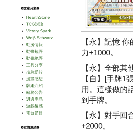
❂文章分類❂
HearthStone
TCG討論
Victory Spark
Weiβ Schwarz
【永】記憶 
動漫情報
力+1000。
動畫短評
動畫總評
工具分享
【永】全部其他
推薦影片
【自】[手牌1
漫畫感想
牌組介紹
用。這樣做的
站務公告
到手牌。
週邊產品
遊戲後感
電台節目
【永】對手回
+2000。
❂友情連結❂