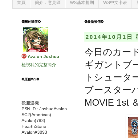
首頁
簡介．意見區
WS基本規則
WS中文卡表
❂關於筆者❂
❂最新發佈❂
2014年10月1日
今日のカー
Avalon Joshua
ギガントブー
檢視我的完整簡介
トシューター
❂原創WS❂
ブースターパ
MOVIE 1st ＆
歡迎連機
PSN ID : JoshuaAvalon
SC2(Americas) :
Avalon(783)
HearthStone :
Avalon#3893