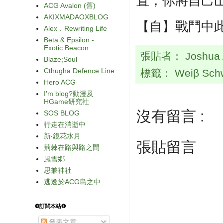
置，你將自己
ACG Avalon (舊)
AKIXMADAOXBLOG
【自】戰鬥中
Alex．Rewriting Life
Beta & Epsilon -
Exotic Beacon
張貼者：
Joshua
Blaze;Soul
Cthugha Defence Line
標籤：
Weiβ Sch
Hero ACG
I'm blog?動漫及
HGame研究社
沒有留言 :
SOS BLOG
行走在消逝中
新‧鏡花水月
張貼留言
荊棘在路與路之間
風雪鄉
思兼神社
逃逸於ACG島之中
❂訂閱本站❂
發表文章