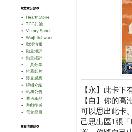
❂文章分類❂
HearthStone
TCG討論
Victory Spark
Weiβ Schwarz
動漫情報
動畫短評
動畫總評
工具分享
推薦影片
漫畫感想
牌組介紹
【永】此卡下有
站務公告
週邊產品
【自】你的高
遊戲後感
可以思出此卡
電台節目
己思出區1張
❂友情連結❂