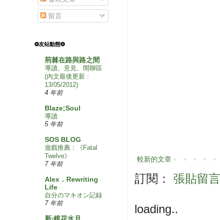
留言
❂友站動態❂
荊棘在路與路之間
導讀、意見、閒聊區
(內文最後更新﹕
13/05/2012)
4 年前
Blaze;Soul
導讀
5 年前
SOS BLOG
遊戲推薦：《Fatal
Twelve》
較新的文章
7 年前
訂閱：
張貼留言 (
Alex．Rewriting
Life
自分のマキオン記録
7 年前
loading..
新‧鏡花水月