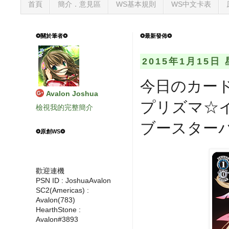
首頁
簡介．意見區
WS基本規則
WS中文卡表
❂關於筆者❂
❂最新發佈❂
2015年1月15日
今日のカード エ
Avalon Joshua
プリズマ☆
檢視我的完整簡介
ブースターパッ
❂原創WS❂
歡迎連機
PSN ID : JoshuaAvalon
SC2(Americas) :
Avalon(783)
HearthStone :
Avalon#3893