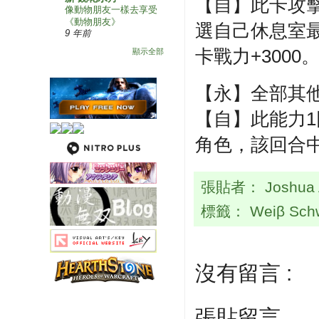
【自】此卡攻
像動物朋友一樣去享受
《動物朋友》
選自己休息室
9 年前
卡戰力+3000
顯示全部
【永】全部其他
【自】此能力1
角色，該回合中
張貼者：
Joshua
標籤：
Weiβ Sch
沒有留言 :
張貼留言