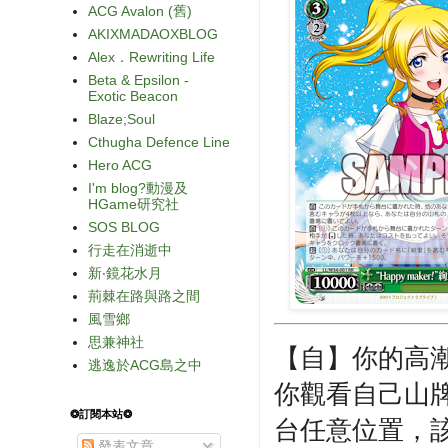
ACG Avalon (舊)
AKIXMADAOXBLOG
Alex．Rewriting Life
Beta & Epsilon -
Exotic Beacon
Blaze;Soul
Cthugha Defence Line
Hero ACG
I'm blog?動漫及
HGame研究社
SOS BLOG
行走在消逝中
新‧鏡花水月
荊棘在路與路之間
風雪鄉
思兼神社
【自】你的高
逃逸於ACG島之中
你觀看自己山牌
❂訂閱本站❂
台任意位置，
發表文章