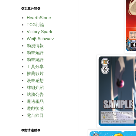
❂文章分類❂
HearthStone
TCG討論
Victory Spark
Weiβ Schwarz
動漫情報
動畫短評
動畫總評
工具分享
推薦影片
漫畫感想
牌組介紹
站務公告
週邊產品
遊戲後感
電台節目
❂友情連結❂