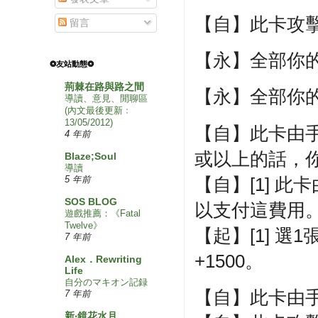
【自】此卡攻
留言
【永】全部你的
❂友站動態❂
荊棘在路與路之間
【永】全部你的
導讀、意見、閒聊區
(內文最後更新﹕
13/05/2012)
【自】此卡由
4 年前
或以上的話，
Blaze;Soul
導讀
【自】[1] 
5 年前
SOS BLOG
以支付這費用
遊戲推薦：《Fatal
Twelve》
【起】[1] 
7 年前
+1500。
Alex．Rewriting
Life
自分のマキオン記録
【自】此卡由手
7 年前
新‧鏡花水月