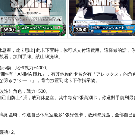
到休息室，此卡思出] 此卡下置時，你可以支付這費用。這樣做的話，
觀看，加到手牌。該山牌洗牌。
示物，此卡戰力+4000。
潮區有「ANIMA 憧れ」，有其他你的卡名含有「アレックス」的角
うな明るさ”シーラ」，背向放置到此卡下作指示物。
改造》角色，戰力+500。
翻開自己山牌上4張，放到休息室。其中每有1張高潮卡，你選對手前列最
高潮區時，你選自己休息室最多1張綠色卡，放到資源區，全部自己
靈魂+2。