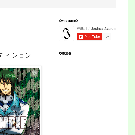
❂Youtube❂
❂噗浪❂
ディション