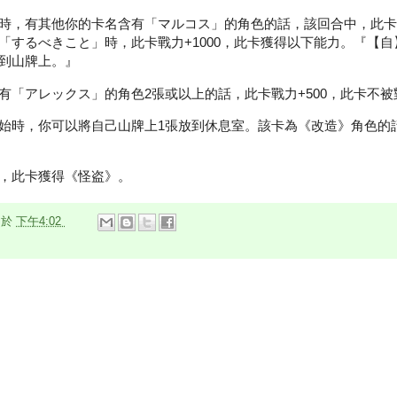
時，有其他你的卡名含有「マルコス」的角色的話，該回合中，此卡戰
「するべきこと」時，此卡戰力+1000，此卡獲得以下能力。『【
到山牌上。』
有「アレックス」的角色2張或以上的話，此卡戰力+500，此卡不
始時，你可以將自己山牌上1張放到休息室。該卡為《改造》角色的
，此卡獲得《怪盗》。
n
於
下午4:02