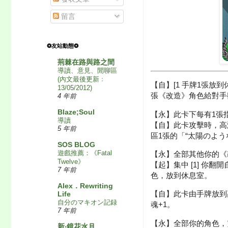
留言
❂友站動態❂
荊棘在路與路之間
導讀、意見、閒聊區
(內文最後更新﹕
【自】[1 手牌1張放
13/05/2012)
張《改造》角色給對手
4 年前
Blaze;Soul
【永】此卡下每有1張指
導讀
【自】此卡攻擊時，高
5 年前
區1張的「“太陽のよ
SOS BLOG
遊戲推薦：《Fatal
【永】全部其他你的《
Twelve》
【起】集中 [1] 你
7 年前
色，放到休息室。
Alex．Rewriting
【自】此卡由手牌放到
Life
自分のマキオン記録
魂+1。
7 年前
【永】全部你的角色，
新‧鏡花水月