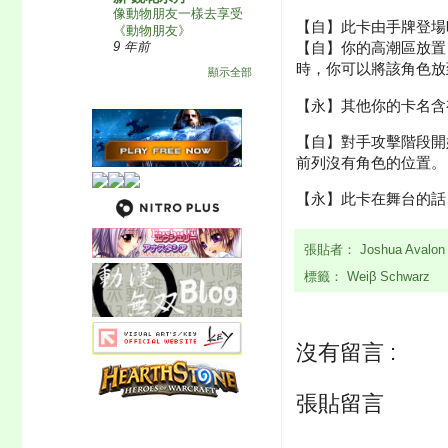
像動物朋友一樣去享受
【自】此卡由手牌登場
《動物朋友》
【自】你的高潮區放置
9 年前
時，你可以將該角色放
顯示全部
【永】其他你的卡名含
【自】對手攻擊階段開
前列沒有角色的位置。
【永】此卡在舞台的話
張貼者：
Joshua Avalo
標籤：
Weiβ Schwarz
沒有留言 :
張貼留言