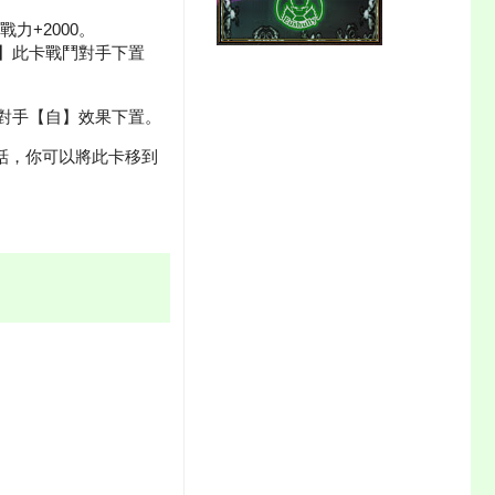
力+2000。
自】此卡戰鬥對手下置
被對手【自】效果下置。
話，你可以將此卡移到