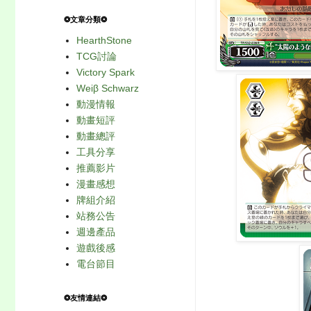
❂文章分類❂
HearthStone
TCG討論
Victory Spark
Weiβ Schwarz
動漫情報
動畫短評
動畫總評
工具分享
推薦影片
漫畫感想
牌組介紹
站務公告
週邊產品
遊戲後感
電台節目
❂友情連結❂