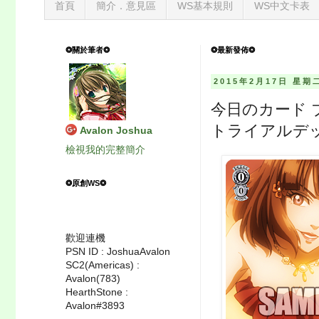
首頁
簡介．意見區
WS基本規則
WS中文卡表
❂關於筆者❂
❂最新發佈❂
2015年2月17日 星期
今日のカード 
トライアルデッ
Avalon Joshua
檢視我的完整簡介
❂原創WS❂
歡迎連機
PSN ID : JoshuaAvalon
SC2(Americas) :
Avalon(783)
HearthStone :
Avalon#3893