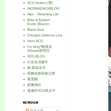
ACG Avalon (舊)
AKIXMADAOXBLOG
Alex．Rewriting Life
Beta & Epsilon -
Exotic Beacon
Blaze;Soul
Cthugha Defence Line
Hero ACG
I'm blog?動漫及
HGame研究社
SOS BLOG
行走在消逝中
新‧鏡花水月
荊棘在路與路之間
風雪鄉
思兼神社
逃逸於ACG島之中
❂訂閱本站❂
發表文章