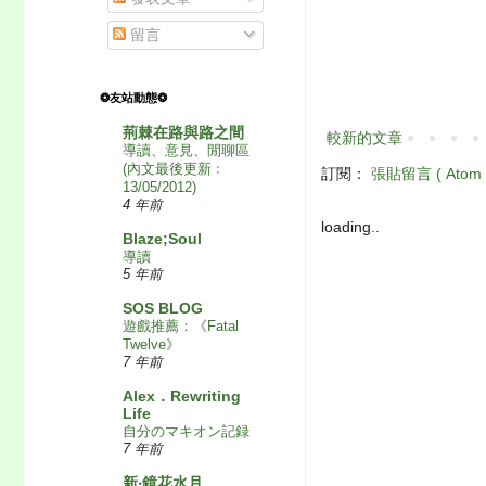
留言
❂友站動態❂
荊棘在路與路之間
較新的文章
導讀、意見、閒聊區
(內文最後更新﹕
訂閱：
張貼留言 ( Atom 
13/05/2012)
4 年前
loading..
Blaze;Soul
導讀
5 年前
SOS BLOG
遊戲推薦：《Fatal
Twelve》
7 年前
Alex．Rewriting
Life
自分のマキオン記録
7 年前
新‧鏡花水月