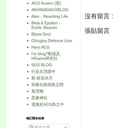
ACG Avalon (舊)
AKIXMADAOXBLOG
沒有留言 :
Alex．Rewriting Life
Beta & Epsilon -
Exotic Beacon
張貼留言
Blaze;Soul
Cthugha Defence Line
Hero ACG
I'm blog?動漫及
HGame研究社
SOS BLOG
行走在消逝中
新‧鏡花水月
荊棘在路與路之間
風雪鄉
思兼神社
逃逸於ACG島之中
❂訂閱本站❂
發表文章