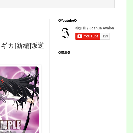
❂Youtube❂
ギカ[新編]叛逆
❂噗浪❂