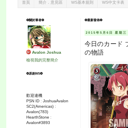
首頁
簡介．意見區
WS基本規則
WS中文卡表
❂關於筆者❂
❂最新發佈❂
2015年5月6日 星期三
今日のカード 
の物語
Avalon Joshua
檢視我的完整簡介
❂原創WS❂
歡迎連機
PSN ID : JoshuaAvalon
SC2(Americas) :
Avalon(783)
HearthStone :
Avalon#3893