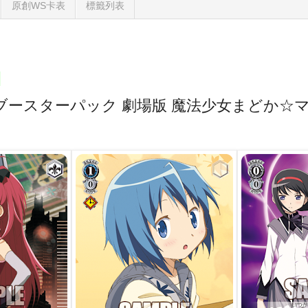
原創WS卡表
標籤列表
ブースターパック 劇場版 魔法少女まどか☆マ