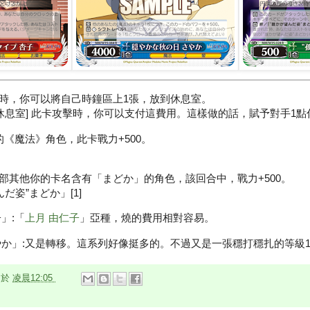
時，你可以將自己時鐘區上1張，放到休息室。
到休息室] 此卡攻擊時，你可以支付這費用。這樣做的話，賦予對手1點
《魔法》角色，此卡戰力+500。
部其他你的卡名含有「まどか」的角色，該回合中，戰力+500。
だ姿”まどか」[1]
」:「
上月 由仁子
」亞種，燒的費用相對容易。
やか」:又是轉移。這系列好像挺多的。不過又是一張穩打穩扎的等級
n
於
凌晨12:05