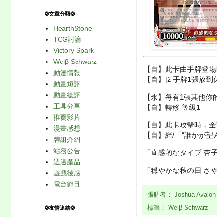
❂文章分類❂
HearthStone
TCG討論
Victory Spark
Weiβ Schwarz
【自】此卡由手牌登場
動漫情報
【自】[2 手牌1張放
動畫短評
動畫總評
【永】每有1張其他你的
工具分享
【自】轉移 等級1
推薦影片
【自】此卡攻擊時，全
漫畫感想
【自】絆/「“誰かが望ん
牌組介紹
站務公告
「直感的なタイプ 杏子
週邊產品
「穏やかな秋の日 さ
遊戲後感
電台節目
張貼者：
Joshua Avalo
標籤：
Weiβ Schwarz
❂友情連結❂